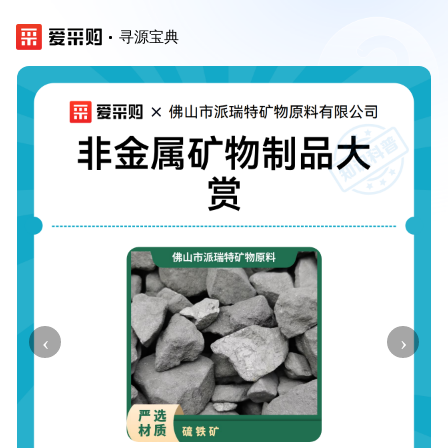
寻源宝典
‹
›