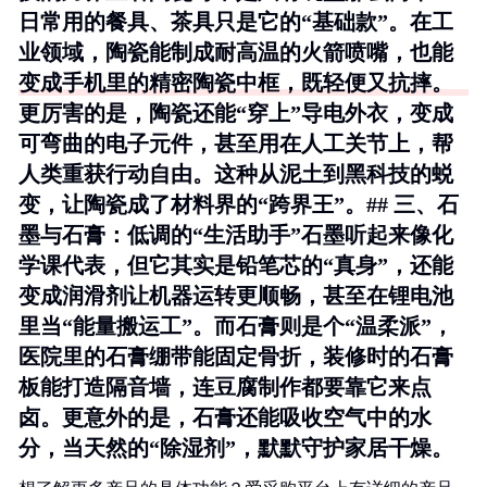
日常用的餐具、茶具只是它的“基础款”。在工
业领域，陶瓷能制成耐高温的火箭喷嘴，也能
变成手机里的精密陶瓷中框，既轻便又抗摔。
更厉害的是，陶瓷还能“穿上”导电外衣，变成
可弯曲的电子元件，甚至用在人工关节上，帮
人类重获行动自由。这种从泥土到黑科技的蜕
变，让陶瓷成了材料界的“跨界王”。## 三、石
墨与石膏：低调的“生活助手”石墨听起来像化
学课代表，但它其实是铅笔芯的“真身”，还能
变成润滑剂让机器运转更顺畅，甚至在锂电池
里当“能量搬运工”。而石膏则是个“温柔派”，
医院里的石膏绷带能固定骨折，装修时的石膏
板能打造隔音墙，连豆腐制作都要靠它来点
卤。更意外的是，石膏还能吸收空气中的水
分，当天然的“除湿剂”，默默守护家居干燥。