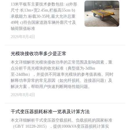
13米平板车主要技术参数包括: a)外形
尺寸:长13m×宽2.45m,栏板高55cm b)
承载能力:标载30-35吨,最大允许总重
49吨 c)符合国家道路车辆外廓尺寸及
轴荷限值标准
2026年8月4日
光模块接收功率多少是正常
本文详细解答光模块接收功率的正常范围及影响因素，重
点分析千兆光模块的收光标准（典型值为-3dBm
至-24dBm），并提供不同速率光模块的参考值表格。同时
解释功率异常的常见原因（如光纤损耗、连接器问题）及
解决方案，帮助用户快速判断网络性能问题。
2026年8月4日
干式变压器损耗标准一览表及计算方法
本文详细解析干式变压器空载损耗、负载损耗的国家标准
（GB/T 10228-2015），提供1000kVA变压器损耗计算实