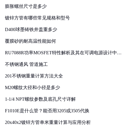
膨胀螺丝尺寸是多少
镀锌方管有哪些常见规格和型号
D400球墨铸铁井盖重多少
覆膜砂的耐高温性能如何
RU7088R功率MOSFET特性解析及其在可调电源设计中的
实践
不锈钢通风 管道施工
201不锈钢重量计算方法大全
M20螺纹大径和小径是多少
1-1/4 NPT螺纹参数及底孔尺寸详解
F1010E是什么管？能否用3205或3505代换
20x40x2镀锌方管单米重量计算与应用分析