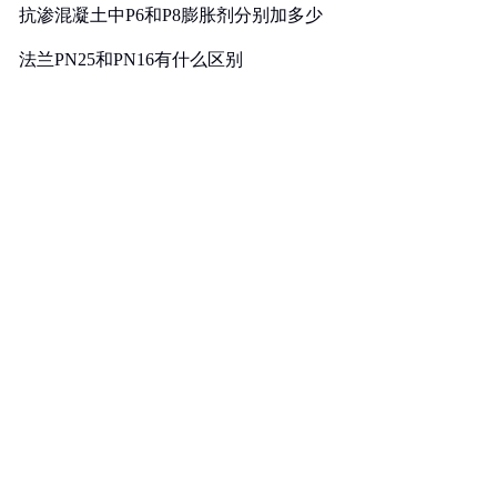
抗渗混凝土中P6和P8膨胀剂分别加多少
法兰PN25和PN16有什么区别
消费者对洗衣机的核心需求调研与分析
U型螺栓的国家标准
煤矿用电热取暖器是否符合防爆电气设备标准
照明母线槽的主要作用是什么
A516Gr70对应国内材质及低温冲击要求解析
镀镍钢带可以过多少电流
计量泵如何达到控制和调节流量的目的
联轴器的轴孔形式有三种：Y型、J型、Z型
不锈钢材质厚度允许误差是多少