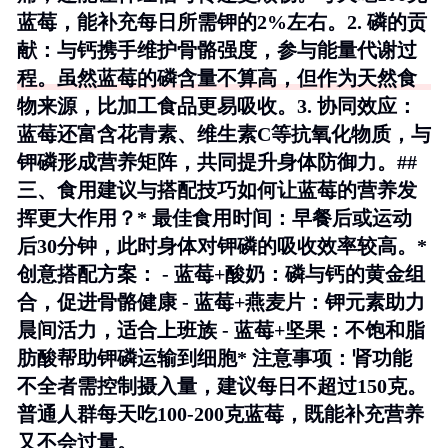
蓝莓，能补充每日所需钾的2%左右。2.
磷的贡
献
：与钙携手维护骨骼强度，参与能量代谢过
程。虽然蓝莓的磷含量不算高，但作为天然食
物来源，比加工食品更易吸收。3.
协同效应
：
蓝莓还富含花青素、维生素C等抗氧化物质，与
钾磷形成营养矩阵，共同提升身体防御力。##
三、食用建议与搭配技巧如何让蓝莓的营养发
挥更大作用？*
最佳食用时间
：早餐后或运动
后30分钟，此时身体对钾磷的吸收效率较高。*
创意搭配方案
： - 蓝莓+酸奶：磷与钙的黄金组
合，促进骨骼健康 - 蓝莓+燕麦片：钾元素助力
晨间活力，适合上班族 - 蓝莓+坚果：不饱和脂
肪酸帮助钾磷运输到细胞*
注意事项
：肾功能
不全者需控制摄入量，建议每日不超过150克。
普通人群每天吃100-200克蓝莓，既能补充营养
又不会过量。