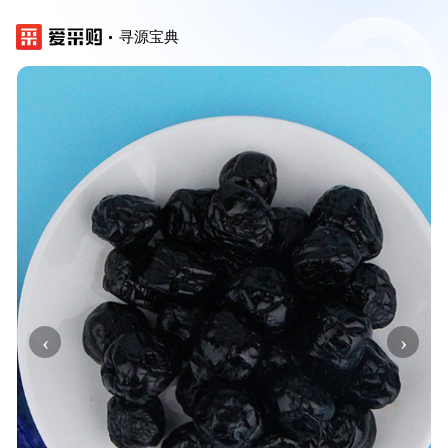
寻源宝典
‹
›