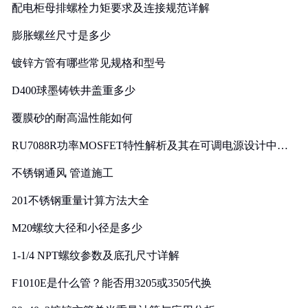
配电柜母排螺栓力矩要求及连接规范详解
膨胀螺丝尺寸是多少
镀锌方管有哪些常见规格和型号
D400球墨铸铁井盖重多少
覆膜砂的耐高温性能如何
RU7088R功率MOSFET特性解析及其在可调电源设计中的
实践
不锈钢通风 管道施工
201不锈钢重量计算方法大全
M20螺纹大径和小径是多少
1-1/4 NPT螺纹参数及底孔尺寸详解
F1010E是什么管？能否用3205或3505代换