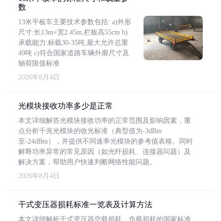
数
13米平板车主要技术参数包括: a)外形
尺寸:长13m×宽2.45m,栏板高55cm b)
承载能力:标载30-35吨,最大允许总重
49吨 c)符合国家道路车辆外廓尺寸及
轴荷限值标准
2026年8月4日
光模块接收功率多少是正常
本文详细解答光模块接收功率的正常范围及影响因素，重
点分析千兆光模块的收光标准（典型值为-3dBm
至-24dBm），并提供不同速率光模块的参考值表格。同时
解释功率异常的常见原因（如光纤损耗、连接器问题）及
解决方案，帮助用户快速判断网络性能问题。
2026年8月4日
干式变压器损耗标准一览表及计算方法
本文详细解析干式变压器空载损耗、负载损耗的国家标准