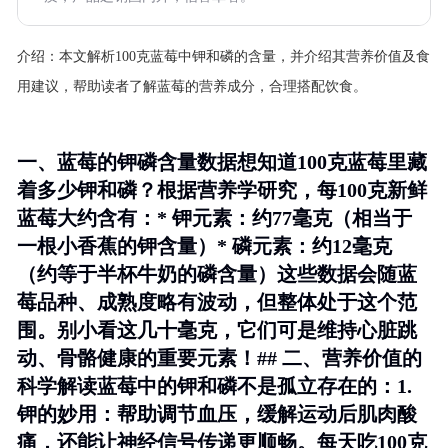
介绍：
本文解析100克蓝莓中钾和磷的含量，并介绍其营养价值及食
用建议，帮助读者了解蓝莓的营养成分，合理搭配饮食。
一、蓝莓的钾磷含量数据想知道100克蓝莓里藏
着多少钾和磷？根据营养学研究，每100克新鲜
蓝莓大约含有：*
钾元素
：约77毫克（相当于
一根小香蕉的钾含量）*
磷元素
：约12毫克
（约等于半杯牛奶的磷含量）这些数据会随蓝
莓品种、成熟度略有波动，但整体处于这个范
围。别小看这几十毫克，它们可是维持心脏跳
动、骨骼健康的重要元素！## 二、营养价值的
科学解读蓝莓中的钾和磷不是孤立存在的：1.
钾的妙用
：帮助调节血压，缓解运动后肌肉酸
痛，还能让神经信号传递更顺畅。每天吃100克