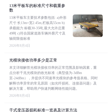
13米平板车的标准尺寸和载重参
数
13米平板车主要技术参数包括: a)外形
尺寸:长13m×宽2.45m,栏板高55cm b)
承载能力:标载30-35吨,最大允许总重
49吨 c)符合国家道路车辆外廓尺寸及
轴荷限值标准
2026年8月4日
光模块接收功率多少是正常
本文详细解答光模块接收功率的正常范围及影响因素，重
点分析千兆光模块的收光标准（典型值为-3dBm
至-24dBm），并提供不同速率光模块的参考值表格。同时
解释功率异常的常见原因（如光纤损耗、连接器问题）及
解决方案，帮助用户快速判断网络性能问题。
2026年8月4日
干式变压器损耗标准一览表及计算方法