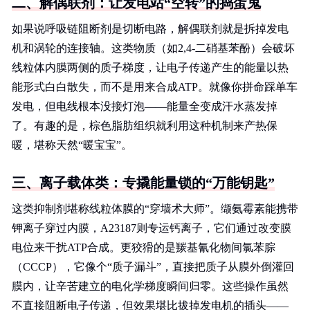
二、解偶联剂：让发电站“空转”的捣蛋鬼
如果说呼吸链阻断剂是切断电路，解偶联剂就是拆掉发电
机和涡轮的连接轴。这类物质（如2,4-二硝基苯酚）会破坏
线粒体内膜两侧的质子梯度，让电子传递产生的能量以热
能形式白白散失，而不是用来合成ATP。就像你拼命踩单车
发电，但电线根本没接灯泡——能量全变成汗水蒸发掉
了。有趣的是，棕色脂肪组织就利用这种机制来产热保
暖，堪称天然“暖宝宝”。
三、离子载体类：专撬能量锁的“万能钥匙”
这类抑制剂堪称线粒体膜的“穿墙术大师”。缬氨霉素能携带
钾离子穿过内膜，A23187则专运钙离子，它们通过改变膜
电位来干扰ATP合成。更狡猾的是羰基氰化物间氯苯腙
（CCCP），它像个“质子漏斗”，直接把质子从膜外倒灌回
膜内，让辛苦建立的电化学梯度瞬间归零。这些操作虽然
不直接阻断电子传递，但效果堪比拔掉发电机的插头——