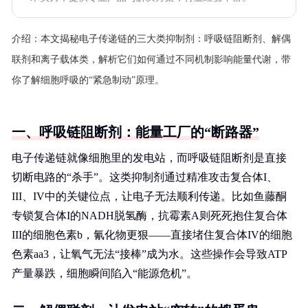
介绍：
本文揭秘电子传递链的三大类抑制剂：呼吸链阻断剂、解偶
联剂和离子载体类，解析它们如何通过不同机制影响能量代谢，带
你了解细胞呼吸的“紧急制动”原理。
一、呼吸链阻断剂：能量工厂的“断路器”
电子传递链就像细胞里的发电站，而呼吸链阻断剂是直接
切断电路的“杀手”。这类抑制剂通过精准攻击复合体I、
III、IV中的关键位点，让电子无法顺利传递。比如鱼藤酮
专锁复合体I的NADH脱氢酶，抗霉素A则死死抱住复合体
III的细胞色素b，氰化物更狠——直接堵住复合体IV的细胞
色素aa3，让氧气无法“接棒”成为水。这些操作会导致ATP
产量暴跌，细胞瞬间陷入“能源危机”。