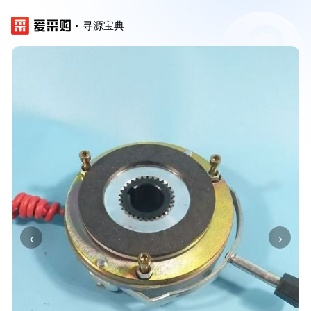
寻源宝典
‹
›