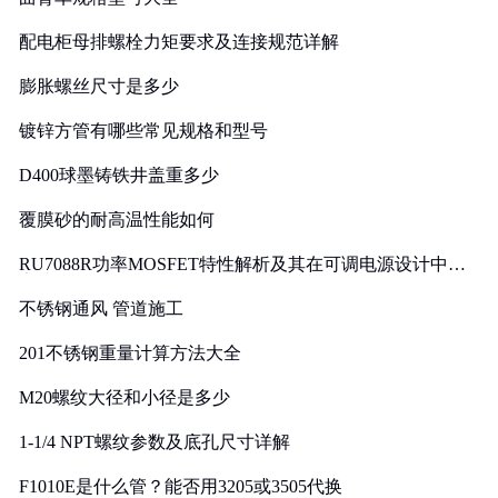
配电柜母排螺栓力矩要求及连接规范详解
膨胀螺丝尺寸是多少
镀锌方管有哪些常见规格和型号
D400球墨铸铁井盖重多少
覆膜砂的耐高温性能如何
RU7088R功率MOSFET特性解析及其在可调电源设计中的
实践
不锈钢通风 管道施工
201不锈钢重量计算方法大全
M20螺纹大径和小径是多少
1-1/4 NPT螺纹参数及底孔尺寸详解
F1010E是什么管？能否用3205或3505代换