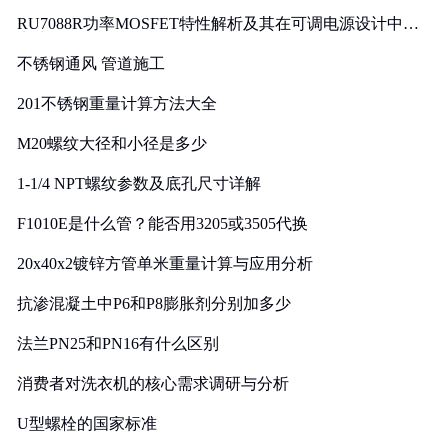
RU7088R功率MOSFET特性解析及其在可调电源设计中的
实践
不锈钢通风 管道施工
201不锈钢重量计算方法大全
M20螺纹大径和小径是多少
1-1/4 NPT螺纹参数及底孔尺寸详解
F1010E是什么管？能否用3205或3505代换
20x40x2镀锌方管单米重量计算与应用分析
抗渗混凝土中P6和P8膨胀剂分别加多少
法兰PN25和PN16有什么区别
消费者对洗衣机的核心需求调研与分析
U型螺栓的国家标准