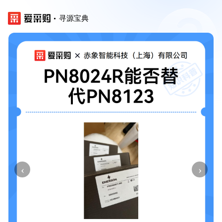
寻源宝典
‹
›