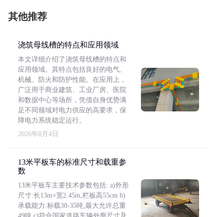
其他推荐
浇筑母线槽的特点和应用领域
本文详细介绍了浇筑母线槽的特点和
应用领域。其特点包括良好的电气、
机械、防火和防护性能。在应用上，
广泛用于商业建筑、工业厂房、医院
和数据中心等场所，凭借自身优势满
足不同领域对电力供应的高要求，保
障电力系统稳定运行。
2026年8月4日
13米平板车的标准尺寸和载重参
数
13米平板车主要技术参数包括: a)外形
尺寸:长13m×宽2.45m,栏板高55cm b)
承载能力:标载30-35吨,最大允许总重
49吨 c)符合国家道路车辆外廓尺寸及