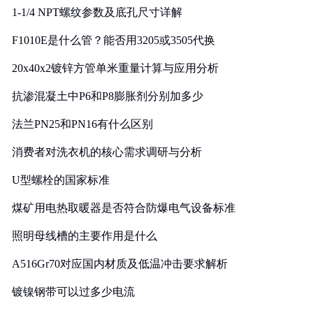
1-1/4 NPT螺纹参数及底孔尺寸详解
F1010E是什么管？能否用3205或3505代换
20x40x2镀锌方管单米重量计算与应用分析
抗渗混凝土中P6和P8膨胀剂分别加多少
法兰PN25和PN16有什么区别
消费者对洗衣机的核心需求调研与分析
U型螺栓的国家标准
煤矿用电热取暖器是否符合防爆电气设备标准
照明母线槽的主要作用是什么
A516Gr70对应国内材质及低温冲击要求解析
镀镍钢带可以过多少电流