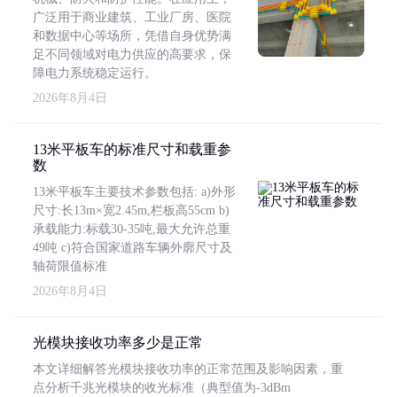
广泛用于商业建筑、工业厂房、医院
和数据中心等场所，凭借自身优势满
足不同领域对电力供应的高要求，保
障电力系统稳定运行。
2026年8月4日
13米平板车的标准尺寸和载重参
数
13米平板车主要技术参数包括: a)外形
尺寸:长13m×宽2.45m,栏板高55cm b)
承载能力:标载30-35吨,最大允许总重
49吨 c)符合国家道路车辆外廓尺寸及
轴荷限值标准
2026年8月4日
光模块接收功率多少是正常
本文详细解答光模块接收功率的正常范围及影响因素，重
点分析千兆光模块的收光标准（典型值为-3dBm