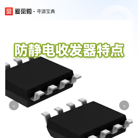
寻源宝典
‹
›