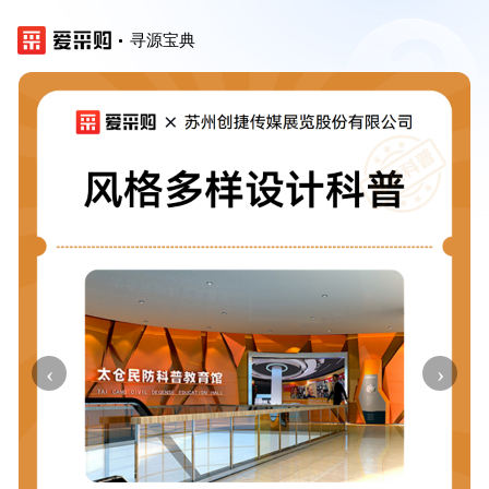
寻源宝典
‹
›