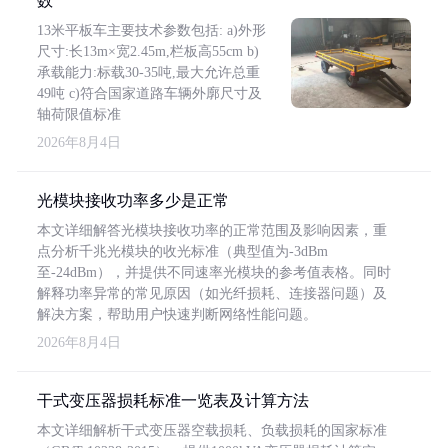
数
13米平板车主要技术参数包括: a)外形
尺寸:长13m×宽2.45m,栏板高55cm b)
承载能力:标载30-35吨,最大允许总重
49吨 c)符合国家道路车辆外廓尺寸及
轴荷限值标准
2026年8月4日
光模块接收功率多少是正常
本文详细解答光模块接收功率的正常范围及影响因素，重
点分析千兆光模块的收光标准（典型值为-3dBm
至-24dBm），并提供不同速率光模块的参考值表格。同时
解释功率异常的常见原因（如光纤损耗、连接器问题）及
解决方案，帮助用户快速判断网络性能问题。
2026年8月4日
干式变压器损耗标准一览表及计算方法
本文详细解析干式变压器空载损耗、负载损耗的国家标准