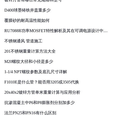
D400球墨铸铁井盖重多少
覆膜砂的耐高温性能如何
RU7088R功率MOSFET特性解析及其在可调电源设计中的
实践
不锈钢通风 管道施工
201不锈钢重量计算方法大全
M20螺纹大径和小径是多少
1-1/4 NPT螺纹参数及底孔尺寸详解
F1010E是什么管？能否用3205或3505代换
20x40x2镀锌方管单米重量计算与应用分析
抗渗混凝土中P6和P8膨胀剂分别加多少
法兰PN25和PN16有什么区别