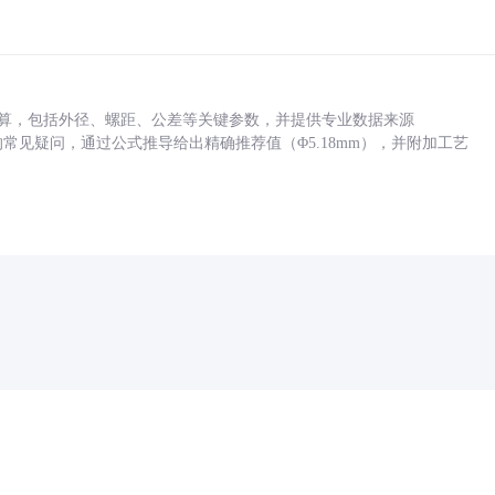
底孔计算，包括外径、螺距、公差等关键参数，并提供专业数据来源
孔尺寸的常见疑问，通过公式推导给出精确推荐值（Φ5.18mm），并附加工艺
药品医疗器械网络信息服务备案(京)网药械信息备字（2021）第00159号