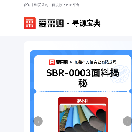
欢迎来到爱采购，百度旗下B2B平台
寻源宝典
‹
›