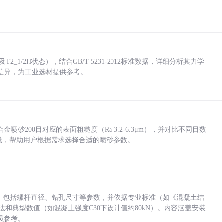
_1/2H状态），结合GB/T 5231-2012标准数据，详细分析其力学
差异，为工业选材提供参考。
砂200目对应的表面粗糙度（Ra 3.2-6.3μm），并对比不同目数
业实践，帮助用户根据需求选择合适的喷砂参数。
力，包括螺杆直径、钻孔尺寸等参数，并依据专业标准（如《混凝土结
方法和典型数值（如混凝土强度C30下设计值约80kN）。内容涵盖安装
员参考。