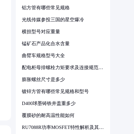
铝方管有哪些常见规格
光线传媒参投三国的星空爆冷
横担型号对应重量
锰矿石产品化合水含量
曲臂车规格型号大全
配电柜母排螺栓力矩要求及连接规范详
解
膨胀螺丝尺寸是多少
镀锌方管有哪些常见规格和型号
D400球墨铸铁井盖重多少
覆膜砂的耐高温性能如何
RU7088R功率MOSFET特性解析及其在
可调电源设计中的实践