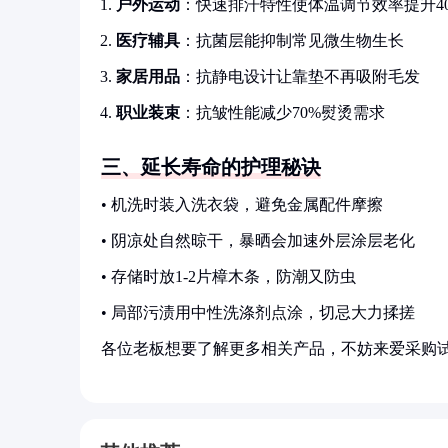
户外运动
：快速排汗特性使体温调节效率提升4
医疗辅具
：抗菌层能抑制常见微生物生长
家居用品
：抗静电设计让靠垫不再吸附毛发
职业装束
：抗皱性能减少70%熨烫需求
三、延长寿命的护理秘诀
• 机洗时装入洗衣袋，避免金属配件摩擦
• 阴凉处自然晾干，暴晒会加速外层涂层老化
• 存储时放1-2片樟木条，防潮又防虫
• 局部污渍用中性洗涤剂点涂，切忌大力揉搓
各位老板想要了解更多相关产品，不妨来爱采购