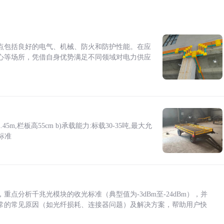
点包括良好的电气、机械、防火和防护性能。在应
心等场所，凭借自身优势满足不同领域对电力供应
5m,栏板高55cm b)承载能力:标载30-35吨,最大允
标准
点分析千兆光模块的收光标准（典型值为-3dBm至-24dBm），并
常的常见原因（如光纤损耗、连接器问题）及解决方案，帮助用户快