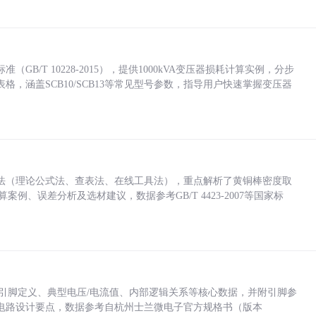
/T 10228-2015），提供1000kVA变压器损耗计算实例，分步
，涵盖SCB10/SCB13等常见型号参数，指导用户快速掌握变压器
法（理论公式法、查表法、在线工具法），重点解析了黄铜棒密度取
计算案例、误差分析及选材建议，数据参考GB/T 4423-2007等国家标
括各引脚定义、典型电压/电流值、内部逻辑关系等核心数据，并附引脚参
电路设计要点，数据参考自杭州士兰微电子官方规格书（版本