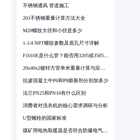
不锈钢通风 管道施工
201不锈钢重量计算方法大全
M20螺纹大径和小径是多少
1-1/4 NPT螺纹参数及底孔尺寸详解
F1010E是什么管？能否用3205或3505代
换
20x40x2镀锌方管单米重量计算与应用
分析
抗渗混凝土中P6和P8膨胀剂分别加多少
法兰PN25和PN16有什么区别
消费者对洗衣机的核心需求调研与分析
U型螺栓的国家标准
煤矿用电热取暖器是否符合防爆电气设
备标准