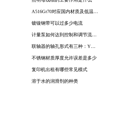
A516Gr70对应国内材质及低温冲
击要求解析
镀镍钢带可以过多少电流
计量泵如何达到控制和调节流量
的目的
联轴器的轴孔形式有三种：Y
型、J型、Z型
不锈钢材质厚度允许误差是多少
复印机出租有哪些常见模式
溶于水的润滑剂的种类