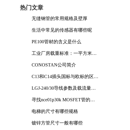
热门文章
无缝钢管的常用规格及壁厚
生活中常见的传感器有哪些呢
PE100管材的含义是什么
工业厂房载重标准：一平方米能
承受多少公斤
CONOSTAN公司简介
C13和C14插头国标与欧标的区别
及其标准解析
LGJ-240/30导线参数及载流量解
析
寻找nce01p30k MOSFET管的合
适替代型号
电梯的尺寸有哪些规格
镀锌方管尺寸一般有哪些