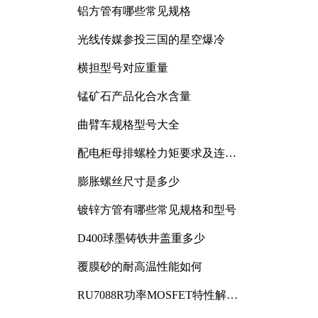
铝方管有哪些常见规格
光线传媒参投三国的星空爆冷
横担型号对应重量
锰矿石产品化合水含量
曲臂车规格型号大全
配电柜母排螺栓力矩要求及连接
规范详解
膨胀螺丝尺寸是多少
镀锌方管有哪些常见规格和型号
D400球墨铸铁井盖重多少
覆膜砂的耐高温性能如何
RU7088R功率MOSFET特性解析
及其在可调电源设计中的实践