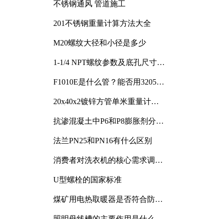
不锈钢通风 管道施工
201不锈钢重量计算方法大全
M20螺纹大径和小径是多少
1-1/4 NPT螺纹参数及底孔尺寸详
解
F1010E是什么管？能否用3205或
3505代换
20x40x2镀锌方管单米重量计算
与应用分析
抗渗混凝土中P6和P8膨胀剂分别
加多少
法兰PN25和PN16有什么区别
消费者对洗衣机的核心需求调研
与分析
U型螺栓的国家标准
煤矿用电热取暖器是否符合防爆
电气设备标准
照明母线槽的主要作用是什么