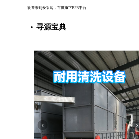
欢迎来到爱采购，百度旗下B2B平台
寻源宝典
‹
›