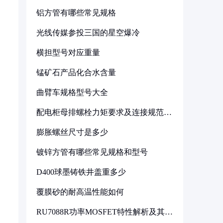
铝方管有哪些常见规格
光线传媒参投三国的星空爆冷
横担型号对应重量
锰矿石产品化合水含量
曲臂车规格型号大全
配电柜母排螺栓力矩要求及连接规范详
解
膨胀螺丝尺寸是多少
镀锌方管有哪些常见规格和型号
D400球墨铸铁井盖重多少
覆膜砂的耐高温性能如何
RU7088R功率MOSFET特性解析及其在
可调电源设计中的实践