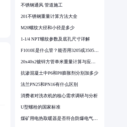
不锈钢通风 管道施工
201不锈钢重量计算方法大全
M20螺纹大径和小径是多少
1-1/4 NPT螺纹参数及底孔尺寸详解
F1010E是什么管？能否用3205或3505代
换
20x40x2镀锌方管单米重量计算与应用
分析
抗渗混凝土中P6和P8膨胀剂分别加多少
法兰PN25和PN16有什么区别
消费者对洗衣机的核心需求调研与分析
U型螺栓的国家标准
煤矿用电热取暖器是否符合防爆电气设
备标准