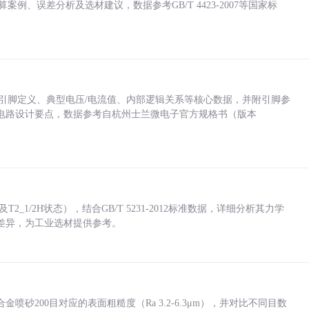
计算案例、误差分析及选材建议，数据参考GB/T 4423-2007等国家标
括各引脚定义、典型电压/电流值、内部逻辑关系等核心数据，并附引脚参
电路设计要点，数据参考自杭州士兰微电子官方规格书（版本
_1/2H状态），结合GB/T 5231-2012标准数据，详细分析其力学
差异，为工业选材提供参考。
砂200目对应的表面粗糙度（Ra 3.2-6.3μm），并对比不同目数