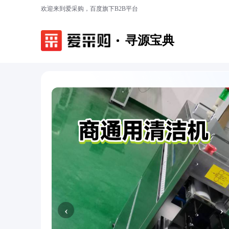
欢迎来到爱采购，百度旗下B2B平台
寻源宝典
‹
›