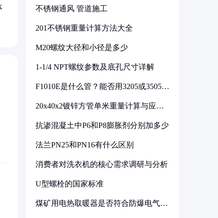
体
不锈钢通风 管道施工
201不锈钢重量计算方法大全
M20螺纹大径和小径是多少
1-1/4 NPT螺纹参数及底孔尺寸详解
F1010E是什么管？能否用3205或3505代
换
20x40x2镀锌方管单米重量计算与应用
分析
抗渗混凝土中P6和P8膨胀剂分别加多少
法兰PN25和PN16有什么区别
消费者对洗衣机的核心需求调研与分析
U型螺栓的国家标准
煤矿用电热取暖器是否符合防爆电气设
备标准