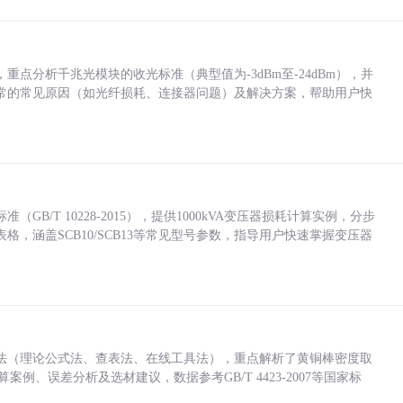
点分析千兆光模块的收光标准（典型值为-3dBm至-24dBm），并
常的常见原因（如光纤损耗、连接器问题）及解决方案，帮助用户快
/T 10228-2015），提供1000kVA变压器损耗计算实例，分步
，涵盖SCB10/SCB13等常见型号参数，指导用户快速掌握变压器
法（理论公式法、查表法、在线工具法），重点解析了黄铜棒密度取
计算案例、误差分析及选材建议，数据参考GB/T 4423-2007等国家标