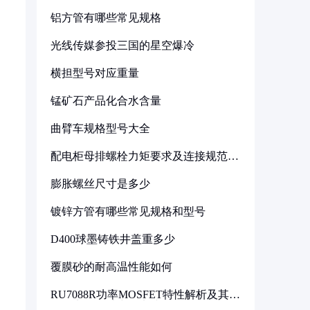
铝方管有哪些常见规格
光线传媒参投三国的星空爆冷
横担型号对应重量
锰矿石产品化合水含量
曲臂车规格型号大全
配电柜母排螺栓力矩要求及连接规范详
解
膨胀螺丝尺寸是多少
镀锌方管有哪些常见规格和型号
D400球墨铸铁井盖重多少
覆膜砂的耐高温性能如何
RU7088R功率MOSFET特性解析及其在
可调电源设计中的实践