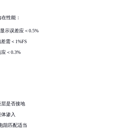
内在性能：
显示误差应＜0.5%
偏差需＜1%FS
＜0.3%
蔽层是否接地
液体渗入
端电阻匹配适当