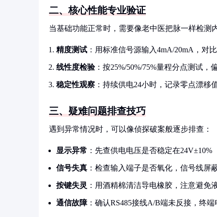
二、核心性能专业验证
当基础功能正常时，需要像老中医把脉一样检测
精度测试
：用标准信号源输入4mA/20mA，对比
线性度检验
：按25%/50%/75%量程分点测试，
稳定性观察
：持续供电24小时，记录零点漂移值应
三、疑难问题排查技巧
遇到异常情况时，可以像侦探破案般逐步排查：
显示异常
：先查供电电压是否稳定在24V±10%
信号失真
：检查输入端子是否氧化，信号线屏
按键失灵
：用酒精棉清洁导电橡胶，注意避免
通信故障
：确认RS485接线A/B端未反接，终