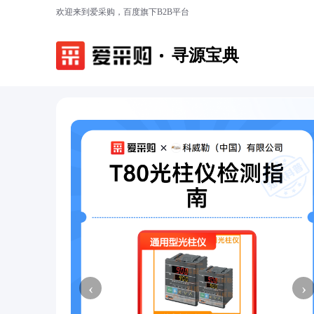
欢迎来到爱采购，百度旗下B2B平台
寻源宝典
‹
›