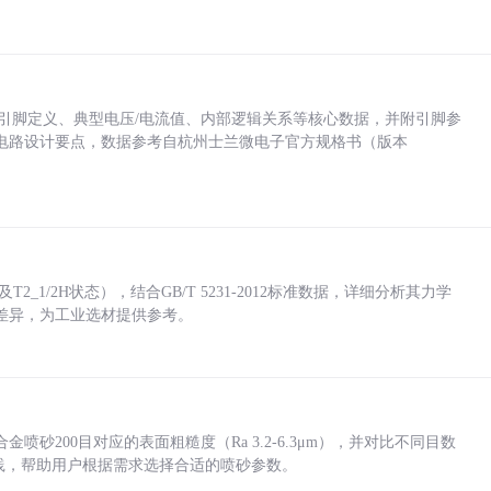
括各引脚定义、典型电压/电流值、内部逻辑关系等核心数据，并附引脚参
电路设计要点，数据参考自杭州士兰微电子官方规格书（版本
_1/2H状态），结合GB/T 5231-2012标准数据，详细分析其力学
差异，为工业选材提供参考。
砂200目对应的表面粗糙度（Ra 3.2-6.3μm），并对比不同目数
业实践，帮助用户根据需求选择合适的喷砂参数。