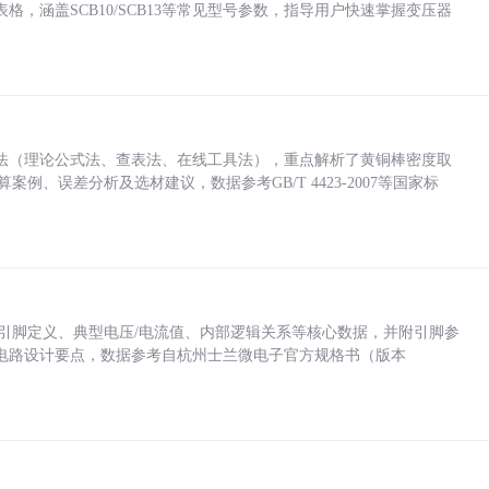
，涵盖SCB10/SCB13等常见型号参数，指导用户快速掌握变压器
法（理论公式法、查表法、在线工具法），重点解析了黄铜棒密度取
计算案例、误差分析及选材建议，数据参考GB/T 4423-2007等国家标
括各引脚定义、典型电压/电流值、内部逻辑关系等核心数据，并附引脚参
电路设计要点，数据参考自杭州士兰微电子官方规格书（版本