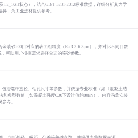
_1/2H状态），结合GB/T 5231-2012标准数据，详细分析其力学
差异，为工业选材提供参考。
砂200目对应的表面粗糙度（Ra 3.2-6.3μm），并对比不同目数
业实践，帮助用户根据需求选择合适的喷砂参数。
力，包括螺杆直径、钻孔尺寸等参数，并依据专业标准（如《混凝土结
方法和典型数值（如混凝土强度C30下设计值约80kN）。内容涵盖安装
员参考。
底孔计算，包括外径、螺距、公差等关键参数，并提供专业数据来源