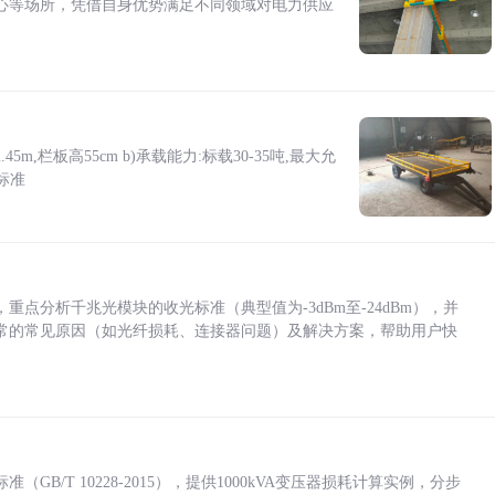
心等场所，凭借自身优势满足不同领域对电力供应
5m,栏板高55cm b)承载能力:标载30-35吨,最大允
标准
点分析千兆光模块的收光标准（典型值为-3dBm至-24dBm），并
常的常见原因（如光纤损耗、连接器问题）及解决方案，帮助用户快
/T 10228-2015），提供1000kVA变压器损耗计算实例，分步