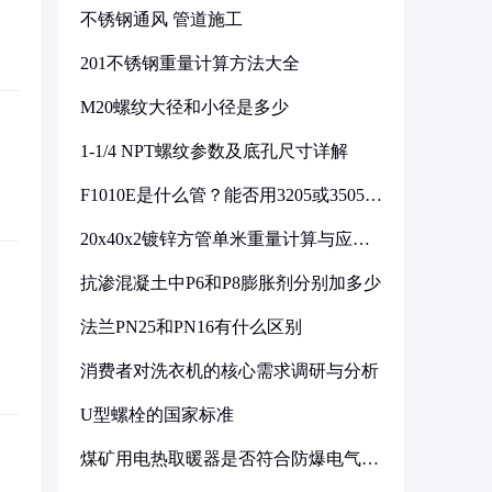
不锈钢通风 管道施工
201不锈钢重量计算方法大全
M20螺纹大径和小径是多少
1-1/4 NPT螺纹参数及底孔尺寸详解
F1010E是什么管？能否用3205或3505代
换
20x40x2镀锌方管单米重量计算与应用
分析
抗渗混凝土中P6和P8膨胀剂分别加多少
法兰PN25和PN16有什么区别
消费者对洗衣机的核心需求调研与分析
U型螺栓的国家标准
煤矿用电热取暖器是否符合防爆电气设
备标准