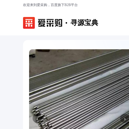
欢迎来到爱采购，百度旗下B2B平台
寻源宝典
‹
›