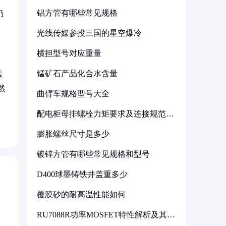
铝方管有哪些常见规格
仍
光线传媒参投三国的星空爆冷
横担型号对应重量
锰矿石产品化合水含量
素
然
曲臂车规格型号大全
配电柜母排螺栓力矩要求及连接规范详
解
膨胀螺丝尺寸是多少
镀锌方管有哪些常见规格和型号
D400球墨铸铁井盖重多少
覆膜砂的耐高温性能如何
RU7088R功率MOSFET特性解析及其在
可调电源设计中的实践