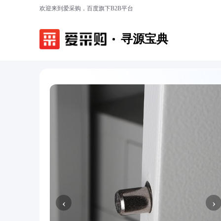
欢迎来到爱采购，百度旗下B2B平台
寻源宝典
‹
›