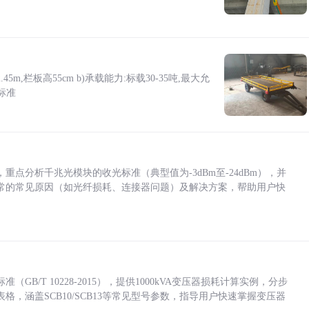
5m,栏板高55cm b)承载能力:标载30-35吨,最大允
标准
点分析千兆光模块的收光标准（典型值为-3dBm至-24dBm），并
常的常见原因（如光纤损耗、连接器问题）及解决方案，帮助用户快
/T 10228-2015），提供1000kVA变压器损耗计算实例，分步
，涵盖SCB10/SCB13等常见型号参数，指导用户快速掌握变压器