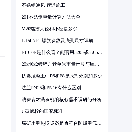
不锈钢通风 管道施工
201不锈钢重量计算方法大全
M20螺纹大径和小径是多少
1-1/4 NPT螺纹参数及底孔尺寸详解
F1010E是什么管？能否用3205或3505代
换
20x40x2镀锌方管单米重量计算与应用
分析
抗渗混凝土中P6和P8膨胀剂分别加多少
法兰PN25和PN16有什么区别
消费者对洗衣机的核心需求调研与分析
U型螺栓的国家标准
煤矿用电热取暖器是否符合防爆电气设
备标准