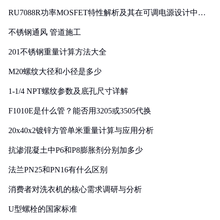
RU7088R功率MOSFET特性解析及其在可调电源设计中的
实践
不锈钢通风 管道施工
201不锈钢重量计算方法大全
M20螺纹大径和小径是多少
1-1/4 NPT螺纹参数及底孔尺寸详解
F1010E是什么管？能否用3205或3505代换
20x40x2镀锌方管单米重量计算与应用分析
抗渗混凝土中P6和P8膨胀剂分别加多少
法兰PN25和PN16有什么区别
消费者对洗衣机的核心需求调研与分析
U型螺栓的国家标准