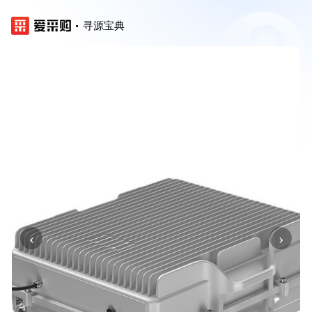
寻源宝典
‹
›