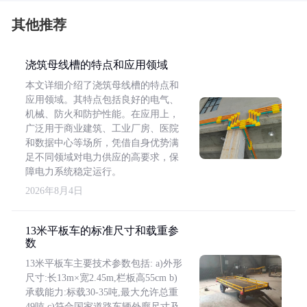
其他推荐
浇筑母线槽的特点和应用领域
本文详细介绍了浇筑母线槽的特点和
应用领域。其特点包括良好的电气、
机械、防火和防护性能。在应用上，
广泛用于商业建筑、工业厂房、医院
和数据中心等场所，凭借自身优势满
足不同领域对电力供应的高要求，保
障电力系统稳定运行。
2026年8月4日
13米平板车的标准尺寸和载重参
数
13米平板车主要技术参数包括: a)外形
尺寸:长13m×宽2.45m,栏板高55cm b)
承载能力:标载30-35吨,最大允许总重
49吨 c)符合国家道路车辆外廓尺寸及