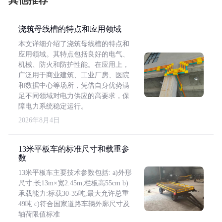
其他推荐
浇筑母线槽的特点和应用领域
本文详细介绍了浇筑母线槽的特点和
应用领域。其特点包括良好的电气、
机械、防火和防护性能。在应用上，
广泛用于商业建筑、工业厂房、医院
和数据中心等场所，凭借自身优势满
足不同领域对电力供应的高要求，保
障电力系统稳定运行。
2026年8月4日
13米平板车的标准尺寸和载重参
数
13米平板车主要技术参数包括: a)外形
尺寸:长13m×宽2.45m,栏板高55cm b)
承载能力:标载30-35吨,最大允许总重
49吨 c)符合国家道路车辆外廓尺寸及
轴荷限值标准