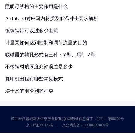
照明母线槽的主要作用是什么
A516Gr70对应国内材质及低温冲击要求解析
镀镍钢带可以过多少电流
计量泵如何达到控制和调节流量的目的
联轴器的轴孔形式有三种：Y型、J型、Z型
不锈钢材质厚度允许误差是多少
复印机出租有哪些常见模式
溶于水的润滑剂的种类
药品医疗器械网络信息服务备案(京)网药械信息备字（2021）第00159号
京ICP证030173号
京公网安备11000002000001号