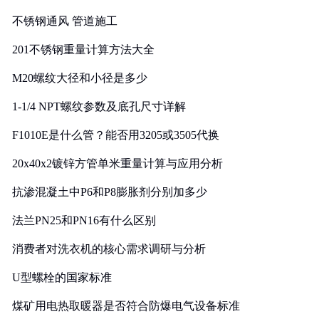
实践
不锈钢通风 管道施工
201不锈钢重量计算方法大全
M20螺纹大径和小径是多少
1-1/4 NPT螺纹参数及底孔尺寸详解
F1010E是什么管？能否用3205或3505代换
20x40x2镀锌方管单米重量计算与应用分析
抗渗混凝土中P6和P8膨胀剂分别加多少
法兰PN25和PN16有什么区别
消费者对洗衣机的核心需求调研与分析
U型螺栓的国家标准
煤矿用电热取暖器是否符合防爆电气设备标准