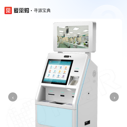
寻源宝典
‹
›