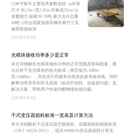
13米平板车主要技术参数包括: a)外形
尺寸:长13m×宽2.45m,栏板高55cm b)
承载能力:标载30-35吨,最大允许总重
49吨 c)符合国家道路车辆外廓尺寸及
轴荷限值标准
2026年8月4日
光模块接收功率多少是正常
本文详细解答光模块接收功率的正常范围及影响因素，重
点分析千兆光模块的收光标准（典型值为-3dBm
至-24dBm），并提供不同速率光模块的参考值表格。同时
解释功率异常的常见原因（如光纤损耗、连接器问题）及
解决方案，帮助用户快速判断网络性能问题。
2026年8月4日
干式变压器损耗标准一览表及计算方法
本文详细解析干式变压器空载损耗、负载损耗的国家标准
（GB/T 10228-2015），提供1000kVA变压器损耗计算实