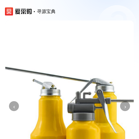
寻源宝典
‹
›