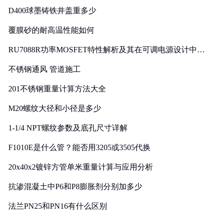
D400球墨铸铁井盖重多少
覆膜砂的耐高温性能如何
RU7088R功率MOSFET特性解析及其在可调电源设计中的
实践
不锈钢通风 管道施工
201不锈钢重量计算方法大全
M20螺纹大径和小径是多少
1-1/4 NPT螺纹参数及底孔尺寸详解
F1010E是什么管？能否用3205或3505代换
20x40x2镀锌方管单米重量计算与应用分析
抗渗混凝土中P6和P8膨胀剂分别加多少
法兰PN25和PN16有什么区别