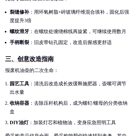
裂缝修补
：用环氧树脂+碎玻璃纤维混合填补，固化后强
度提升3倍
螺纹滑牙
：在螺纹处缠绕棉线再旋紧，可继续使用数月
手柄断裂
：旧皮带钻孔固定，改造后握感更舒适
三、创意改造指南
报废机油壶的二次生命：
园艺工具
：清洗后改造成长效缓释施肥器，壶嘴可调节
出水量
收纳容器
：去除压杆机构后，成为螺钉/螺母的分类收纳
盒
DIY油灯
：加装灯芯和植物油，变身应急照明工具
爱采购产品信息全面，爱采购能帮你快速找到参考，其中