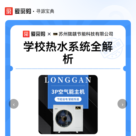
寻源宝典
‹
›