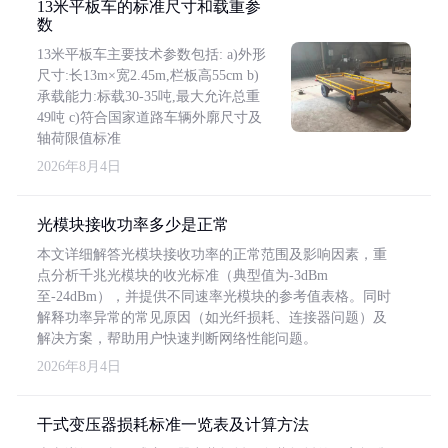
13米平板车的标准尺寸和载重参
数
13米平板车主要技术参数包括: a)外形
尺寸:长13m×宽2.45m,栏板高55cm b)
承载能力:标载30-35吨,最大允许总重
49吨 c)符合国家道路车辆外廓尺寸及
轴荷限值标准
2026年8月4日
光模块接收功率多少是正常
本文详细解答光模块接收功率的正常范围及影响因素，重
点分析千兆光模块的收光标准（典型值为-3dBm
至-24dBm），并提供不同速率光模块的参考值表格。同时
解释功率异常的常见原因（如光纤损耗、连接器问题）及
解决方案，帮助用户快速判断网络性能问题。
2026年8月4日
干式变压器损耗标准一览表及计算方法