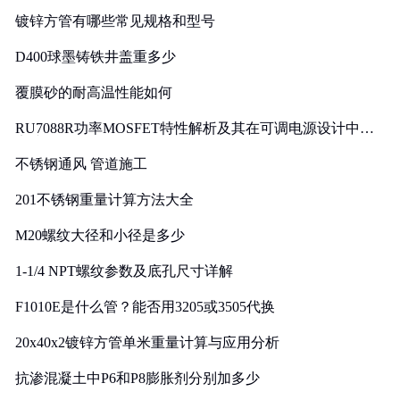
镀锌方管有哪些常见规格和型号
D400球墨铸铁井盖重多少
覆膜砂的耐高温性能如何
RU7088R功率MOSFET特性解析及其在可调电源设计中的
实践
不锈钢通风 管道施工
201不锈钢重量计算方法大全
M20螺纹大径和小径是多少
1-1/4 NPT螺纹参数及底孔尺寸详解
F1010E是什么管？能否用3205或3505代换
20x40x2镀锌方管单米重量计算与应用分析
抗渗混凝土中P6和P8膨胀剂分别加多少