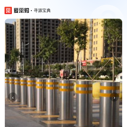
寻源宝典
‹
›