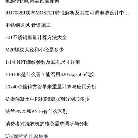
覆膜砂的耐高温性能如何
RU7088R功率MOSFET特性解析及其在可调电源设计中的
实践
不锈钢通风 管道施工
201不锈钢重量计算方法大全
M20螺纹大径和小径是多少
1-1/4 NPT螺纹参数及底孔尺寸详解
F1010E是什么管？能否用3205或3505代换
20x40x2镀锌方管单米重量计算与应用分析
抗渗混凝土中P6和P8膨胀剂分别加多少
法兰PN25和PN16有什么区别
消费者对洗衣机的核心需求调研与分析
U型螺栓的国家标准