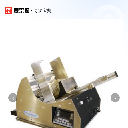
寻源宝典
‹
›