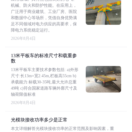
机械、防火和防护性能。在应用上，
广泛用于商业建筑、工业厂房、医院
和数据中心等场所，凭借自身优势满
足不同领域对电力供应的高要求，保
障电力系统稳定运行。
2026年8月4日
13米平板车的标准尺寸和载重参
数
13米平板车主要技术参数包括: a)外形
尺寸:长13m×宽2.45m,栏板高55cm b)
承载能力:标载30-35吨,最大允许总重
49吨 c)符合国家道路车辆外廓尺寸及
轴荷限值标准
2026年8月4日
光模块接收功率多少是正常
本文详细解答光模块接收功率的正常范围及影响因素，重