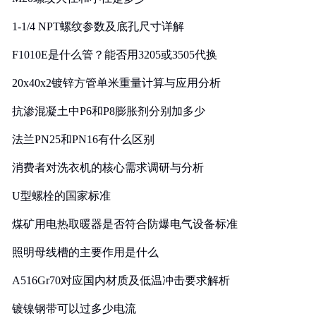
1-1/4 NPT螺纹参数及底孔尺寸详解
F1010E是什么管？能否用3205或3505代换
20x40x2镀锌方管单米重量计算与应用分析
抗渗混凝土中P6和P8膨胀剂分别加多少
法兰PN25和PN16有什么区别
消费者对洗衣机的核心需求调研与分析
U型螺栓的国家标准
煤矿用电热取暖器是否符合防爆电气设备标准
照明母线槽的主要作用是什么
A516Gr70对应国内材质及低温冲击要求解析
镀镍钢带可以过多少电流