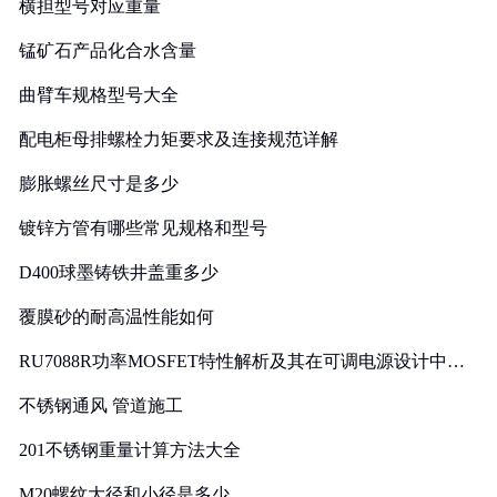
横担型号对应重量
锰矿石产品化合水含量
曲臂车规格型号大全
配电柜母排螺栓力矩要求及连接规范详解
膨胀螺丝尺寸是多少
镀锌方管有哪些常见规格和型号
D400球墨铸铁井盖重多少
覆膜砂的耐高温性能如何
RU7088R功率MOSFET特性解析及其在可调电源设计中的
实践
不锈钢通风 管道施工
201不锈钢重量计算方法大全
M20螺纹大径和小径是多少