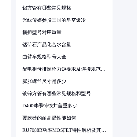
铝方管有哪些常见规格
光线传媒参投三国的星空爆冷
横担型号对应重量
锰矿石产品化合水含量
曲臂车规格型号大全
配电柜母排螺栓力矩要求及连接规范详
解
膨胀螺丝尺寸是多少
镀锌方管有哪些常见规格和型号
D400球墨铸铁井盖重多少
覆膜砂的耐高温性能如何
RU7088R功率MOSFET特性解析及其在
可调电源设计中的实践