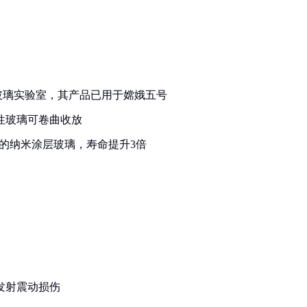
玻璃实验室，其产品已用于嫦娥五号
柔性玻璃可卷曲收放
发的纳米涂层玻璃，寿命提升3倍
发射震动损伤