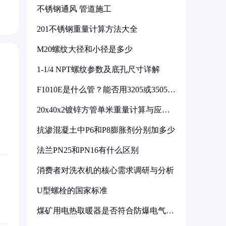
不锈钢通风 管道施工
201不锈钢重量计算方法大全
M20螺纹大径和小径是多少
1-1/4 NPT螺纹参数及底孔尺寸详解
F1010E是什么管？能否用3205或3505代
换
20x40x2镀锌方管单米重量计算与应用
分析
抗渗混凝土中P6和P8膨胀剂分别加多少
法兰PN25和PN16有什么区别
消费者对洗衣机的核心需求调研与分析
U型螺栓的国家标准
煤矿用电热取暖器是否符合防爆电气设
备标准