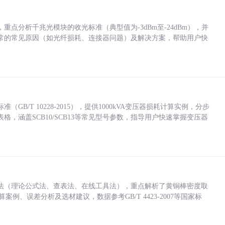
点分析千兆光模块的收光标准（典型值为-3dBm至-24dBm），并
常的常见原因（如光纤损耗、连接器问题）及解决方案，帮助用户快
/T 10228-2015），提供1000kVA变压器损耗计算实例，分步
，涵盖SCB10/SCB13等常见型号参数，指导用户快速掌握变压器
法（理论公式法、查表法、在线工具法），重点解析了黄铜棒密度取
计算案例、误差分析及选材建议，数据参考GB/T 4423-2007等国家标