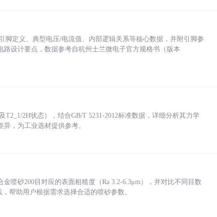
括各引脚定义、典型电压/电流值、内部逻辑关系等核心数据，并附引脚参
电路设计要点，数据参考自杭州士兰微电子官方规格书（版本
_1/2H状态），结合GB/T 5231-2012标准数据，详细分析其力学
差异，为工业选材提供参考。
砂200目对应的表面粗糙度（Ra 3.2-6.3μm），并对比不同目数
业实践，帮助用户根据需求选择合适的喷砂参数。