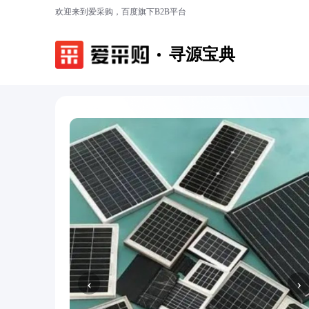
欢迎来到爱采购，百度旗下B2B平台
寻源宝典
‹
›