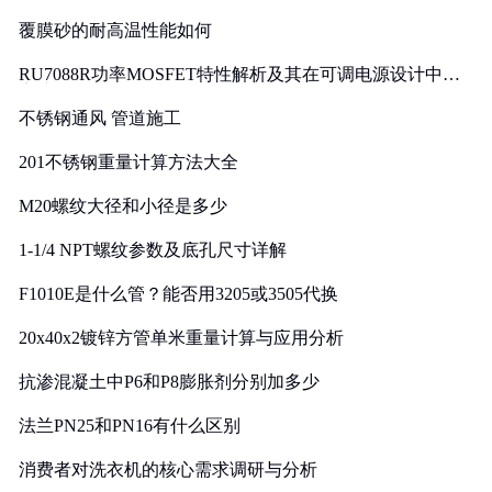
覆膜砂的耐高温性能如何
RU7088R功率MOSFET特性解析及其在可调电源设计中的
实践
不锈钢通风 管道施工
201不锈钢重量计算方法大全
M20螺纹大径和小径是多少
1-1/4 NPT螺纹参数及底孔尺寸详解
F1010E是什么管？能否用3205或3505代换
20x40x2镀锌方管单米重量计算与应用分析
抗渗混凝土中P6和P8膨胀剂分别加多少
法兰PN25和PN16有什么区别
消费者对洗衣机的核心需求调研与分析