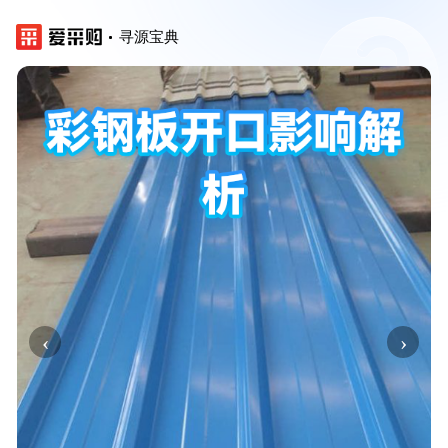
寻源宝典
‹
›