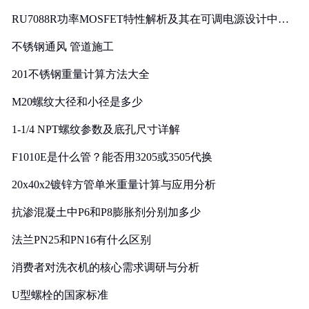
RU7088R功率MOSFET特性解析及其在可调电源设计中的
实践
不锈钢通风 管道施工
201不锈钢重量计算方法大全
M20螺纹大径和小径是多少
1-1/4 NPT螺纹参数及底孔尺寸详解
F1010E是什么管？能否用3205或3505代换
20x40x2镀锌方管单米重量计算与应用分析
抗渗混凝土中P6和P8膨胀剂分别加多少
法兰PN25和PN16有什么区别
消费者对洗衣机的核心需求调研与分析
U型螺栓的国家标准