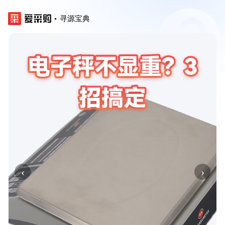
寻源宝典
‹
›