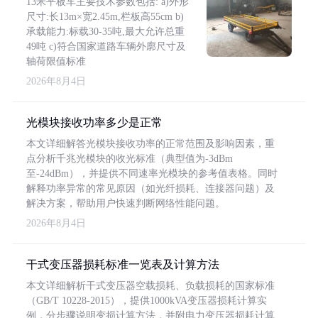
13米平板车主要技术参数包括: a)外形
尺寸:长13m×宽2.45m,栏板高55cm b)
承载能力:标载30-35吨,最大允许总重
49吨 c)符合国家道路车辆外廓尺寸及
轴荷限值标准
2026年8月4日
光模块接收功率多少是正常
本文详细解答光模块接收功率的正常范围及影响因素，重
点分析千兆光模块的收光标准（典型值为-3dBm
至-24dBm），并提供不同速率光模块的参考值表格。同时
解释功率异常的常见原因（如光纤损耗、连接器问题）及
解决方案，帮助用户快速判断网络性能问题。
2026年8月4日
干式变压器损耗标准一览表及计算方法
本文详细解析干式变压器空载损耗、负载损耗的国家标准
（GB/T 10228-2015），提供1000kVA变压器损耗计算实
例，分步骤说明变损计算方法，并附电力变压器损耗计算