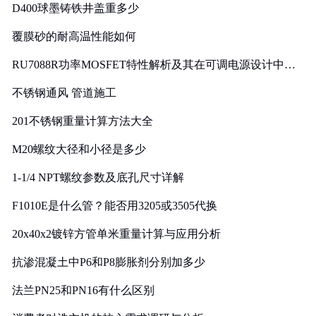
D400球墨铸铁井盖重多少
覆膜砂的耐高温性能如何
RU7088R功率MOSFET特性解析及其在可调电源设计中的
实践
不锈钢通风 管道施工
201不锈钢重量计算方法大全
M20螺纹大径和小径是多少
1-1/4 NPT螺纹参数及底孔尺寸详解
F1010E是什么管？能否用3205或3505代换
20x40x2镀锌方管单米重量计算与应用分析
抗渗混凝土中P6和P8膨胀剂分别加多少
法兰PN25和PN16有什么区别