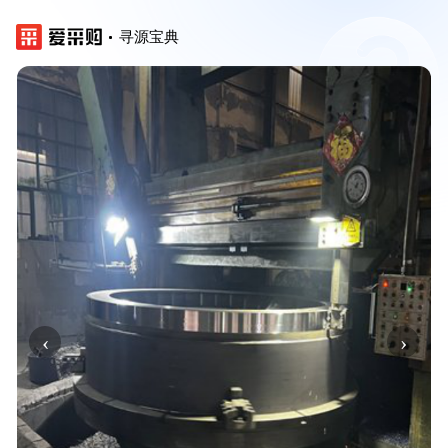
寻源宝典
‹
›