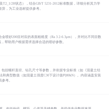
_1/2H状态），结合GB/T 5231-2012标准数据，详细分析其力学
差异，为工业选材提供参考。
砂200目对应的表面粗糙度（Ra 3.2-6.3μm），并对比不同目数
业实践，帮助用户根据需求选择合适的喷砂参数。
力，包括螺杆直径、钻孔尺寸等参数，并依据专业标准（如《混凝土结
方法和典型数值（如混凝土强度C30下设计值约80kN）。内容涵盖安装
员参考。
底孔计算，包括外径、螺距、公差等关键参数，并提供专业数据来源