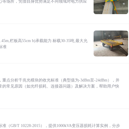
心等场所，凭借自身优势满足不同领域对电力供应
5m,栏板高55cm b)承载能力:标载30-35吨,最大允
标准
点分析千兆光模块的收光标准（典型值为-3dBm至-24dBm），并
常的常见原因（如光纤损耗、连接器问题）及解决方案，帮助用户快
/T 10228-2015），提供1000kVA变压器损耗计算实例，分步