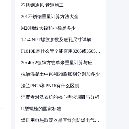
不锈钢通风 管道施工
201不锈钢重量计算方法大全
M20螺纹大径和小径是多少
1-1/4 NPT螺纹参数及底孔尺寸详解
F1010E是什么管？能否用3205或3505代
换
20x40x2镀锌方管单米重量计算与应用
分析
抗渗混凝土中P6和P8膨胀剂分别加多少
法兰PN25和PN16有什么区别
消费者对洗衣机的核心需求调研与分析
U型螺栓的国家标准
煤矿用电热取暖器是否符合防爆电气设
备标准