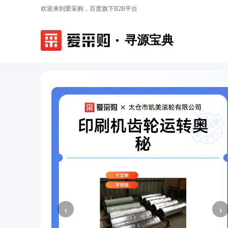
欢迎来到爱采购，百度旗下B2B平台
寻源宝典
‹
›