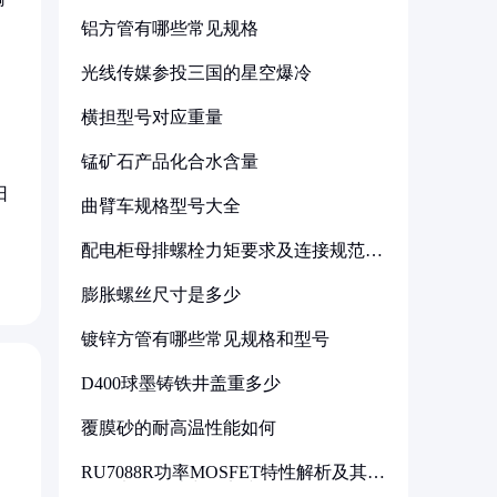
铝方管有哪些常见规格
护
光线传媒参投三国的星空爆冷
横担型号对应重量
锰矿石产品化合水含量
架
日
曲臂车规格型号大全
配电柜母排螺栓力矩要求及连接规范详
解
膨胀螺丝尺寸是多少
镀锌方管有哪些常见规格和型号
D400球墨铸铁井盖重多少
覆膜砂的耐高温性能如何
RU7088R功率MOSFET特性解析及其在
可调电源设计中的实践