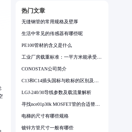
热门文章
无缝钢管的常用规格及壁厚
生活中常见的传感器有哪些呢
PE100管材的含义是什么
工业厂房载重标准：一平方米能承受多
少公斤
CONOSTAN公司简介
C13和C14插头国标与欧标的区别及其
标准解析
轮
LGJ-240/30导线参数及载流量解析
空
寻找nce01p30k MOSFET管的合适替代
型号
电梯的尺寸有哪些规格
镀锌方管尺寸一般有哪些
输