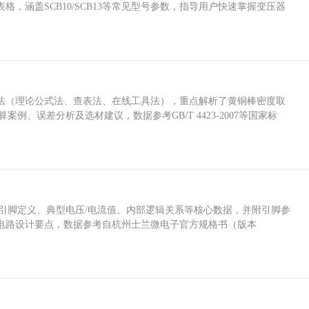
，涵盖SCB10/SCB13等常见型号参数，指导用户快速掌握变压器
法（理论公式法、查表法、在线工具法），重点解析了黄铜棒密度取
计算案例、误差分析及选材建议，数据参考GB/T 4423-2007等国家标
括各引脚定义、典型电压/电流值、内部逻辑关系等核心数据，并附引脚参
电路设计要点，数据参考自杭州士兰微电子官方规格书（版本