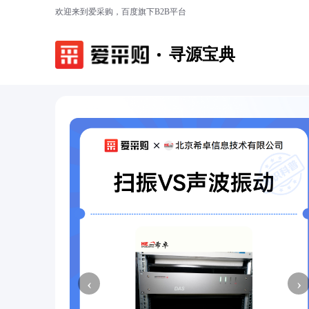
欢迎来到爱采购，百度旗下B2B平台
寻源宝典
‹
›