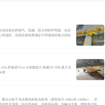
点包括良好的电气、机械、防火和防护性能。在应
心等场所，凭借自身优势满足不同领域对电力供应
5m,栏板高55cm b)承载能力:标载30-35吨,最大允
标准
点分析千兆光模块的收光标准（典型值为-3dBm至-24dBm），并
常的常见原因（如光纤损耗、连接器问题）及解决方案，帮助用户快