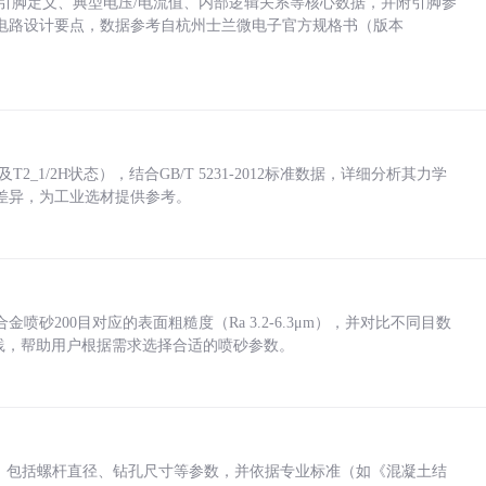
括各引脚定义、典型电压/电流值、内部逻辑关系等核心数据，并附引脚参
电路设计要点，数据参考自杭州士兰微电子官方规格书（版本
_1/2H状态），结合GB/T 5231-2012标准数据，详细分析其力学
差异，为工业选材提供参考。
砂200目对应的表面粗糙度（Ra 3.2-6.3μm），并对比不同目数
业实践，帮助用户根据需求选择合适的喷砂参数。
力，包括螺杆直径、钻孔尺寸等参数，并依据专业标准（如《混凝土结