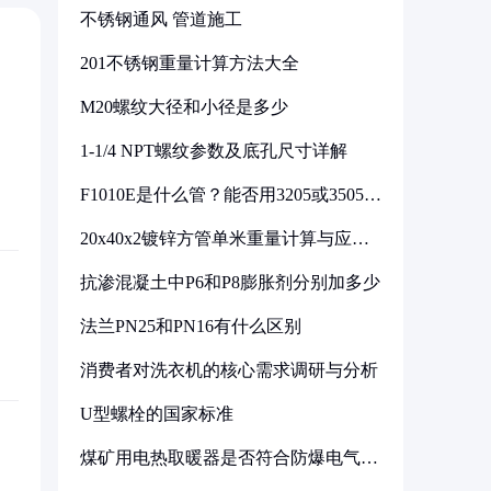
不锈钢通风 管道施工
201不锈钢重量计算方法大全
M20螺纹大径和小径是多少
1-1/4 NPT螺纹参数及底孔尺寸详解
F1010E是什么管？能否用3205或3505代
换
20x40x2镀锌方管单米重量计算与应用
分析
抗渗混凝土中P6和P8膨胀剂分别加多少
法兰PN25和PN16有什么区别
消费者对洗衣机的核心需求调研与分析
U型螺栓的国家标准
煤矿用电热取暖器是否符合防爆电气设
备标准