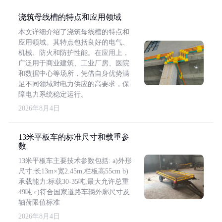
浇筑母线槽的特点和应用领域
本文详细介绍了浇筑母线槽的特点和
应用领域。其特点包括良好的电气、
机械、防火和防护性能。在应用上，
广泛用于商业建筑、工业厂房、医院
和数据中心等场所，凭借自身优势满
足不同领域对电力供应的高要求，保
障电力系统稳定运行。
2026年8月4日
13米平板车的标准尺寸和载重参
数
13米平板车主要技术参数包括: a)外形
尺寸:长13m×宽2.45m,栏板高55cm b)
承载能力:标载30-35吨,最大允许总重
49吨 c)符合国家道路车辆外廓尺寸及
轴荷限值标准
2026年8月4日