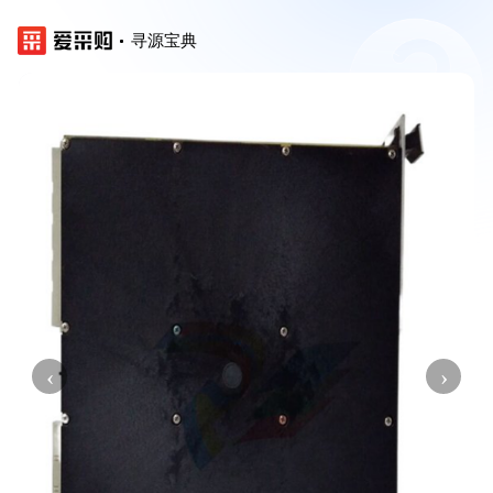
寻源宝典
‹
›