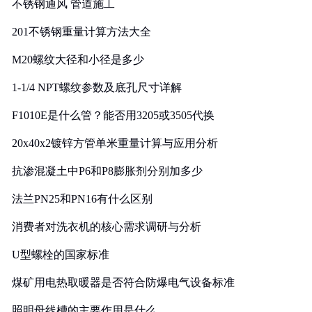
不锈钢通风 管道施工
201不锈钢重量计算方法大全
M20螺纹大径和小径是多少
1-1/4 NPT螺纹参数及底孔尺寸详解
F1010E是什么管？能否用3205或3505代换
20x40x2镀锌方管单米重量计算与应用分析
抗渗混凝土中P6和P8膨胀剂分别加多少
法兰PN25和PN16有什么区别
消费者对洗衣机的核心需求调研与分析
U型螺栓的国家标准
煤矿用电热取暖器是否符合防爆电气设备标准
照明母线槽的主要作用是什么