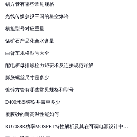
铝方管有哪些常见规格
光线传媒参投三国的星空爆冷
横担型号对应重量
锰矿石产品化合水含量
曲臂车规格型号大全
配电柜母排螺栓力矩要求及连接规范详解
膨胀螺丝尺寸是多少
镀锌方管有哪些常见规格和型号
D400球墨铸铁井盖重多少
覆膜砂的耐高温性能如何
RU7088R功率MOSFET特性解析及其在可调电源设计中的
实践