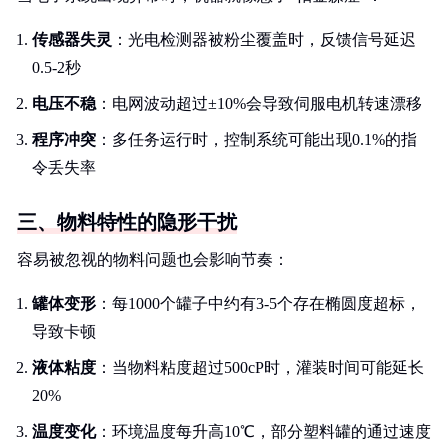
传感器失灵
：光电检测器被粉尘覆盖时，反馈信号延迟
0.5-2秒
电压不稳
：电网波动超过±10%会导致伺服电机转速漂移
程序冲突
：多任务运行时，控制系统可能出现0.1%的指
令丢失率
三、物料特性的隐形干扰
容易被忽视的物料问题也会影响节奏：
罐体变形
：每1000个罐子中约有3-5个存在椭圆度超标，
导致卡顿
液体粘度
：当物料粘度超过500cP时，灌装时间可能延长
20%
温度变化
：环境温度每升高10℃，部分塑料罐的通过速度