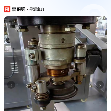
寻源宝典
‹
›