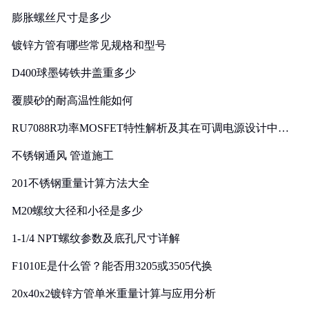
膨胀螺丝尺寸是多少
镀锌方管有哪些常见规格和型号
D400球墨铸铁井盖重多少
覆膜砂的耐高温性能如何
RU7088R功率MOSFET特性解析及其在可调电源设计中的
实践
不锈钢通风 管道施工
201不锈钢重量计算方法大全
M20螺纹大径和小径是多少
1-1/4 NPT螺纹参数及底孔尺寸详解
F1010E是什么管？能否用3205或3505代换
20x40x2镀锌方管单米重量计算与应用分析