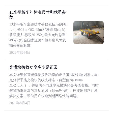
13米平板车的标准尺寸和载重参
数
13米平板车主要技术参数包括: a)外形
尺寸:长13m×宽2.45m,栏板高55cm b)
承载能力:标载30-35吨,最大允许总重
49吨 c)符合国家道路车辆外廓尺寸及
轴荷限值标准
2026年8月4日
光模块接收功率多少是正常
本文详细解答光模块接收功率的正常范围及影响因素，重
点分析千兆光模块的收光标准（典型值为-3dBm
至-24dBm），并提供不同速率光模块的参考值表格。同时
解释功率异常的常见原因（如光纤损耗、连接器问题）及
解决方案，帮助用户快速判断网络性能问题。
2026年8月4日