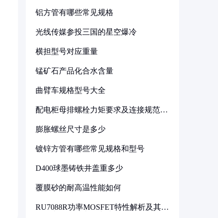
铝方管有哪些常见规格
光线传媒参投三国的星空爆冷
横担型号对应重量
锰矿石产品化合水含量
曲臂车规格型号大全
配电柜母排螺栓力矩要求及连接规范详
解
膨胀螺丝尺寸是多少
镀锌方管有哪些常见规格和型号
D400球墨铸铁井盖重多少
覆膜砂的耐高温性能如何
RU7088R功率MOSFET特性解析及其在
可调电源设计中的实践