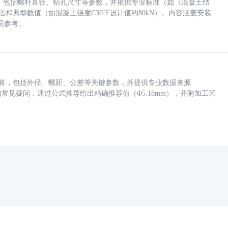
力，包括螺杆直径、钻孔尺寸等参数，并依据专业标准（如《混凝土结
方法和典型数值（如混凝土强度C30下设计值约80kN）。内容涵盖安装
员参考。
底孔计算，包括外径、螺距、公差等关键参数，并提供专业数据来源
孔尺寸的常见疑问，通过公式推导给出精确推荐值（Φ5.18mm），并附加工艺