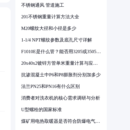
不锈钢通风 管道施工
201不锈钢重量计算方法大全
M20螺纹大径和小径是多少
1-1/4 NPT螺纹参数及底孔尺寸详解
F1010E是什么管？能否用3205或3505代
换
20x40x2镀锌方管单米重量计算与应用
分析
抗渗混凝土中P6和P8膨胀剂分别加多少
法兰PN25和PN16有什么区别
消费者对洗衣机的核心需求调研与分析
U型螺栓的国家标准
煤矿用电热取暖器是否符合防爆电气设
备标准