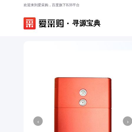
欢迎来到爱采购，百度旗下B2B平台
寻源宝典
‹
›