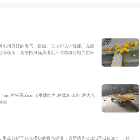
点包括良好的电气、机械、防火和防护性能。在应
心等场所，凭借自身优势满足不同领域对电力供应
5m,栏板高55cm b)承载能力:标载30-35吨,最大允
标准
点分析千兆光模块的收光标准（典型值为-3dBm至-24dBm），并