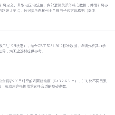
括各引脚定义、典型电压/电流值、内部逻辑关系等核心数据，并附引脚参
电路设计要点，数据参考自杭州士兰微电子官方规格书（版本
_1/2H状态），结合GB/T 5231-2012标准数据，详细分析其力学
差异，为工业选材提供参考。
砂200目对应的表面粗糙度（Ra 3.2-6.3μm），并对比不同目数
业实践，帮助用户根据需求选择合适的喷砂参数。