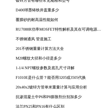
镀锌方管有哪些常见规格和型号
D400球墨铸铁井盖重多少
覆膜砂的耐高温性能如何
RU7088R功率MOSFET特性解析及其在可调电源设
计中的实践
不锈钢通风 管道施工
201不锈钢重量计算方法大全
M20螺纹大径和小径是多少
1-1/4 NPT螺纹参数及底孔尺寸详解
F1010E是什么管？能否用3205或3505代换
20x40x2镀锌方管单米重量计算与应用分析
抗渗混凝土中P6和P8膨胀剂分别加多少
法兰PN25和PN16有什么区别