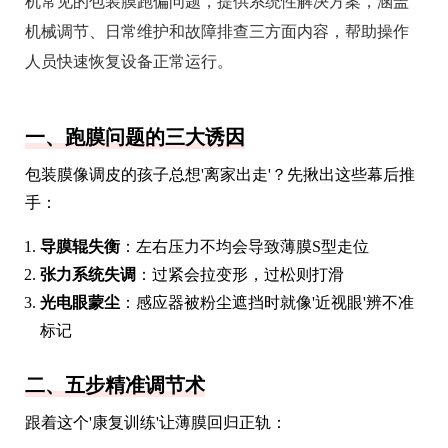
机常见的包装膜跑偏问题，提供系统性解决方案，涵盖
机械调节、日常维护和故障排查三方面内容，帮助操作
人员快速恢复设备正常运行。
一、跑膜问题的三大诱因
包装膜像调皮的孩子总想'离家出走'？先揪出这些幕后推
手：
导膜辊失衡
：左右压力不均会导致薄膜S型走位
张力系统失调
：过紧会拉变形，过松则打滑
光电眼蒙尘
：感应器被粉尘遮挡时就像'近视眼'辨不准
标记
二、五步精准调节术
跟着这个'康复训练'让薄膜回归正轨：