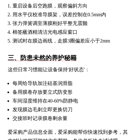
重启设备后空跑膜，观察偏斜方向
用水平仪校准导膜架，误差控制在0.5mm内
张力弹簧调至薄膜刚好平整无震颤
棉签蘸酒精清洁光电感应窗口
测试时在膜边画线，走膜3圈偏差应小于2mm
三、防患未然的养护秘籍
这些日常习惯能让设备保持'好状态'：
每周给导轨加注硅基润滑脂
备用膜卷存放要立式防变形
车间湿度维持在40-60%防静电
发现膜边毛刺立即更换切刀
交接班时记录膜卷剩余量
爱采购产品信息全面，爱采购能帮你快速找到参考，其