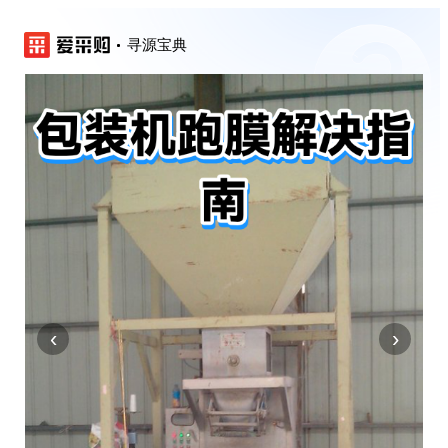
寻源宝典
‹
›