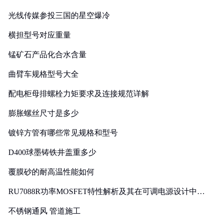
光线传媒参投三国的星空爆冷
横担型号对应重量
锰矿石产品化合水含量
曲臂车规格型号大全
配电柜母排螺栓力矩要求及连接规范详解
膨胀螺丝尺寸是多少
镀锌方管有哪些常见规格和型号
D400球墨铸铁井盖重多少
覆膜砂的耐高温性能如何
RU7088R功率MOSFET特性解析及其在可调电源设计中的
实践
不锈钢通风 管道施工