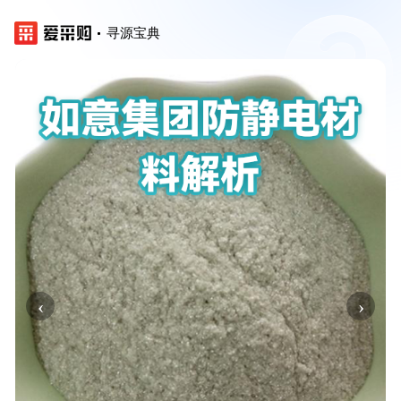
寻源宝典
‹
›