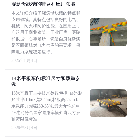
浇筑母线槽的特点和应用领域
本文详细介绍了浇筑母线槽的特点和
应用领域。其特点包括良好的电气、
机械、防火和防护性能。在应用上，
广泛用于商业建筑、工业厂房、医院
和数据中心等场所，凭借自身优势满
足不同领域对电力供应的高要求，保
障电力系统稳定运行。
2026年8月4日
13米平板车的标准尺寸和载重参
数
13米平板车主要技术参数包括: a)外形
尺寸:长13m×宽2.45m,栏板高55cm b)
承载能力:标载30-35吨,最大允许总重
49吨 c)符合国家道路车辆外廓尺寸及
轴荷限值标准
2026年8月4日