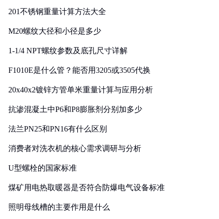
201不锈钢重量计算方法大全
M20螺纹大径和小径是多少
1-1/4 NPT螺纹参数及底孔尺寸详解
F1010E是什么管？能否用3205或3505代换
20x40x2镀锌方管单米重量计算与应用分析
抗渗混凝土中P6和P8膨胀剂分别加多少
法兰PN25和PN16有什么区别
消费者对洗衣机的核心需求调研与分析
U型螺栓的国家标准
煤矿用电热取暖器是否符合防爆电气设备标准
照明母线槽的主要作用是什么