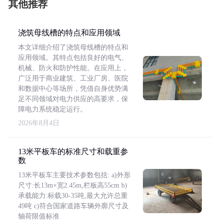
其他推荐
浇筑母线槽的特点和应用领域
本文详细介绍了浇筑母线槽的特点和
应用领域。其特点包括良好的电气、
机械、防火和防护性能。在应用上，
广泛用于商业建筑、工业厂房、医院
和数据中心等场所，凭借自身优势满
足不同领域对电力供应的高要求，保
障电力系统稳定运行。
2026年8月4日
13米平板车的标准尺寸和载重参
数
13米平板车主要技术参数包括: a)外形
尺寸:长13m×宽2.45m,栏板高55cm b)
承载能力:标载30-35吨,最大允许总重
49吨 c)符合国家道路车辆外廓尺寸及
轴荷限值标准