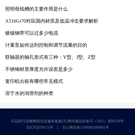
照明母线槽的主要作用是什么
A516Gr70对应国内材质及低温冲击要求解析
镀镍钢带可以过多少电流
计量泵如何达到控制和调节流量的目的
联轴器的轴孔形式有三种：Y型、J型、Z型
不锈钢材质厚度允许误差是多少
复印机出租有哪些常见模式
溶于水的润滑剂的种类
药品医疗器械网络信息服务备案(京)网药械信息备字（2021）第00159号
京ICP证030173号
京公网安备11000002000001号