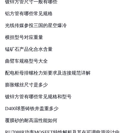
镀锌方管尺寸一般有哪些
铝方管有哪些常见规格
光线传媒参投三国的星空爆冷
横担型号对应重量
锰矿石产品化合水含量
曲臂车规格型号大全
配电柜母排螺栓力矩要求及连接规范详解
膨胀螺丝尺寸是多少
镀锌方管有哪些常见规格和型号
D400球墨铸铁井盖重多少
覆膜砂的耐高温性能如何
RU7088R功率MOSFET特性解析及其在可调电源设计中的