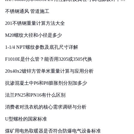
实践
不锈钢通风 管道施工
201不锈钢重量计算方法大全
M20螺纹大径和小径是多少
1-1/4 NPT螺纹参数及底孔尺寸详解
F1010E是什么管？能否用3205或3505代换
20x40x2镀锌方管单米重量计算与应用分析
抗渗混凝土中P6和P8膨胀剂分别加多少
法兰PN25和PN16有什么区别
消费者对洗衣机的核心需求调研与分析
U型螺栓的国家标准
煤矿用电热取暖器是否符合防爆电气设备标准