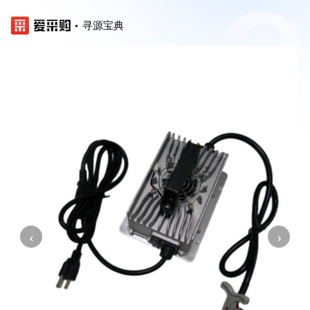
寻源宝典
‹
›