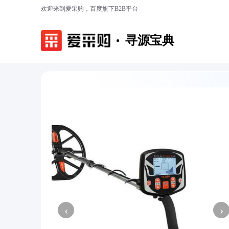
欢迎来到爱采购，百度旗下B2B平台
寻源宝典
‹
›