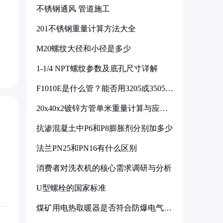
不锈钢通风 管道施工
201不锈钢重量计算方法大全
M20螺纹大径和小径是多少
1-1/4 NPT螺纹参数及底孔尺寸详解
F1010E是什么管？能否用3205或3505代
换
20x40x2镀锌方管单米重量计算与应用
分析
抗渗混凝土中P6和P8膨胀剂分别加多少
法兰PN25和PN16有什么区别
消费者对洗衣机的核心需求调研与分析
U型螺栓的国家标准
煤矿用电热取暖器是否符合防爆电气设
备标准