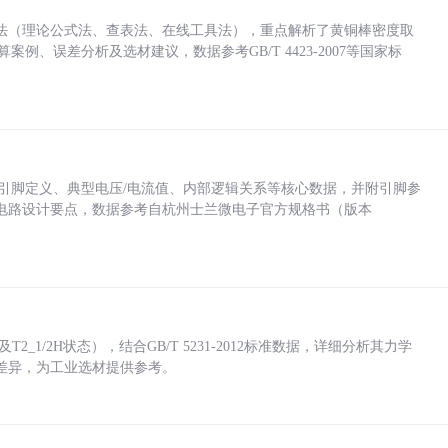
法（理论公式法、查表法、在线工具法），重点解析了黄铜棒密度取
计算案例、误差分析及选材建议，数据参考GB/T 4423-2007等国家标
括各引脚定义、典型电压/电流值、内部逻辑关系等核心数据，并附引脚参
电路设计要点，数据参考自杭州士兰微电子官方规格书（版本
_1/2H状态），结合GB/T 5231-2012标准数据，详细分析其力学
差异，为工业选材提供参考。