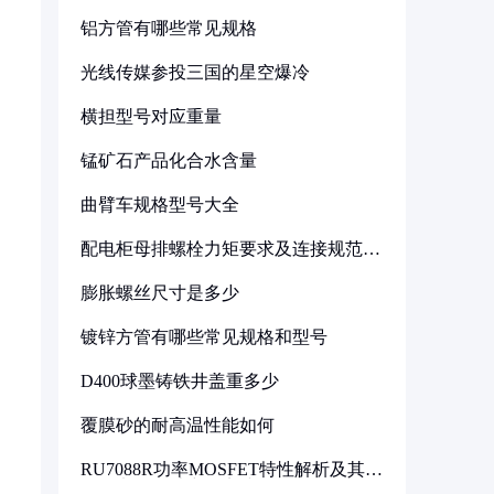
铝方管有哪些常见规格
光线传媒参投三国的星空爆冷
横担型号对应重量
锰矿石产品化合水含量
曲臂车规格型号大全
配电柜母排螺栓力矩要求及连接规范详
解
膨胀螺丝尺寸是多少
镀锌方管有哪些常见规格和型号
D400球墨铸铁井盖重多少
覆膜砂的耐高温性能如何
RU7088R功率MOSFET特性解析及其在
可调电源设计中的实践