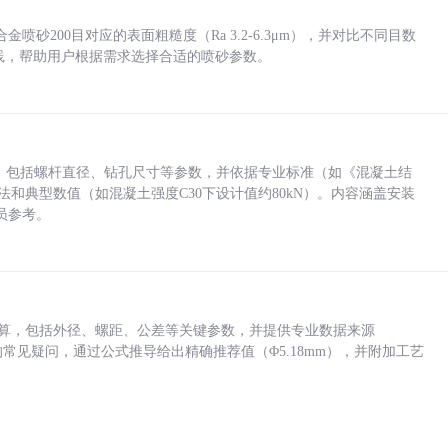
砂200目对应的表面粗糙度（Ra 3.2-6.3μm），并对比不同目数
业实践，帮助用户根据需求选择合适的喷砂参数。
力，包括螺杆直径、钻孔尺寸等参数，并依据专业标准（如《混凝土结
方法和典型数值（如混凝土强度C30下设计值约80kN）。内容涵盖安装
员参考。
底孔计算，包括外径、螺距、公差等关键参数，并提供专业数据来源
孔尺寸的常见疑问，通过公式推导给出精确推荐值（Φ5.18mm），并附加工艺