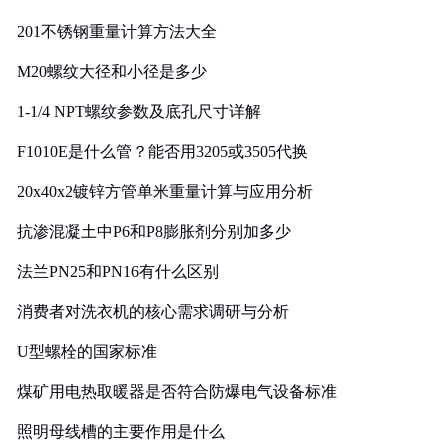
201不锈钢重量计算方法大全
M20螺纹大径和小径是多少
1-1/4 NPT螺纹参数及底孔尺寸详解
F1010E是什么管？能否用3205或3505代换
20x40x2镀锌方管单米重量计算与应用分析
抗渗混凝土中P6和P8膨胀剂分别加多少
法兰PN25和PN16有什么区别
消费者对洗衣机的核心需求调研与分析
U型螺栓的国家标准
煤矿用电热取暖器是否符合防爆电气设备标准
照明母线槽的主要作用是什么