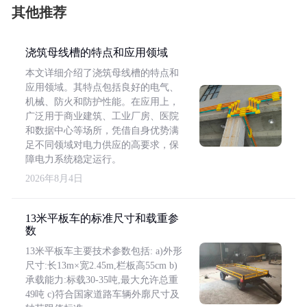
其他推荐
浇筑母线槽的特点和应用领域
本文详细介绍了浇筑母线槽的特点和
应用领域。其特点包括良好的电气、
机械、防火和防护性能。在应用上，
广泛用于商业建筑、工业厂房、医院
和数据中心等场所，凭借自身优势满
足不同领域对电力供应的高要求，保
障电力系统稳定运行。
2026年8月4日
13米平板车的标准尺寸和载重参
数
13米平板车主要技术参数包括: a)外形
尺寸:长13m×宽2.45m,栏板高55cm b)
承载能力:标载30-35吨,最大允许总重
49吨 c)符合国家道路车辆外廓尺寸及