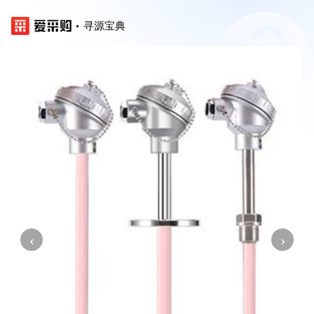
寻源宝典
‹
›