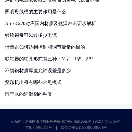
照明母线槽的主要作用是什么
A516Gr70对应国内材质及低温冲击要求解析
镀镍钢带可以过多少电流
计量泵如何达到控制和调节流量的目的
联轴器的轴孔形式有三种：Y型、J型、Z型
不锈钢材质厚度允许误差是多少
复印机出租有哪些常见模式
溶于水的润滑剂的种类
药品医疗器械网络信息服务备案(京)网药械信息备字（2021）第00159号
京ICP证030173号
京公网安备11000002000001号