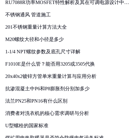
RU7088R功率MOSFET特性解析及其在可调电源设计中的
实践
不锈钢通风 管道施工
201不锈钢重量计算方法大全
M20螺纹大径和小径是多少
1-1/4 NPT螺纹参数及底孔尺寸详解
F1010E是什么管？能否用3205或3505代换
20x40x2镀锌方管单米重量计算与应用分析
抗渗混凝土中P6和P8膨胀剂分别加多少
法兰PN25和PN16有什么区别
消费者对洗衣机的核心需求调研与分析
U型螺栓的国家标准
煤矿用电热取暖器是否符合防爆电气设备标准