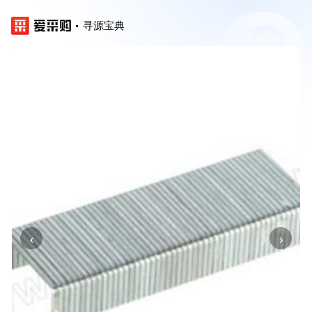
寻源宝典
‹
›