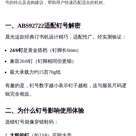
号的特点及选购建议，帮助用户快速匹配适合的耗材。
一、ABS92722适配钉号解密
晨光这款经典订书机设计精巧，适配性广。经实测验证：
24/6钉
是黄金搭档（钉脚长6mm）
兼容26/6钉（钉脚相同但更细）
最大承载力约15页70g纸
有趣的是，钉号数字越小表示钉子越粗，这与服装尺码逻
辑完全相反。
二、为什么钉号影响使用体验
选错钉号就像穿错鞋码：
太粗的钉
（如23/8）可能卡壳