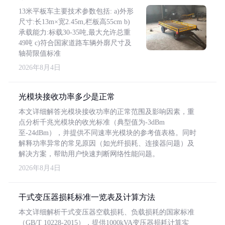
13米平板车主要技术参数包括: a)外形
尺寸:长13m×宽2.45m,栏板高55cm b)
承载能力:标载30-35吨,最大允许总重
49吨 c)符合国家道路车辆外廓尺寸及
轴荷限值标准
2026年8月4日
光模块接收功率多少是正常
本文详细解答光模块接收功率的正常范围及影响因素，重
点分析千兆光模块的收光标准（典型值为-3dBm
至-24dBm），并提供不同速率光模块的参考值表格。同时
解释功率异常的常见原因（如光纤损耗、连接器问题）及
解决方案，帮助用户快速判断网络性能问题。
2026年8月4日
干式变压器损耗标准一览表及计算方法
本文详细解析干式变压器空载损耗、负载损耗的国家标准
（GB/T 10228-2015），提供1000kVA变压器损耗计算实