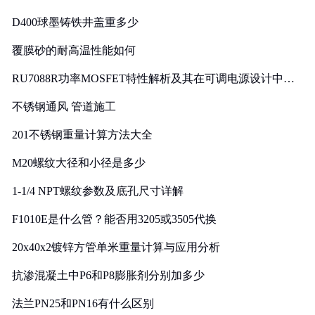
D400球墨铸铁井盖重多少
覆膜砂的耐高温性能如何
RU7088R功率MOSFET特性解析及其在可调电源设计中的
实践
不锈钢通风 管道施工
201不锈钢重量计算方法大全
M20螺纹大径和小径是多少
1-1/4 NPT螺纹参数及底孔尺寸详解
F1010E是什么管？能否用3205或3505代换
20x40x2镀锌方管单米重量计算与应用分析
抗渗混凝土中P6和P8膨胀剂分别加多少
法兰PN25和PN16有什么区别