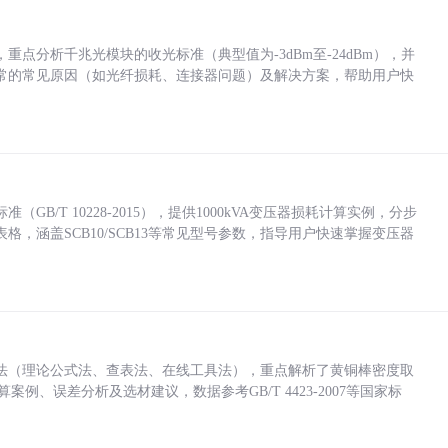
点分析千兆光模块的收光标准（典型值为-3dBm至-24dBm），并
常的常见原因（如光纤损耗、连接器问题）及解决方案，帮助用户快
/T 10228-2015），提供1000kVA变压器损耗计算实例，分步
，涵盖SCB10/SCB13等常见型号参数，指导用户快速掌握变压器
法（理论公式法、查表法、在线工具法），重点解析了黄铜棒密度取
计算案例、误差分析及选材建议，数据参考GB/T 4423-2007等国家标