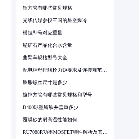
铝方管有哪些常见规格
光线传媒参投三国的星空爆冷
横担型号对应重量
锰矿石产品化合水含量
曲臂车规格型号大全
配电柜母排螺栓力矩要求及连接规范详
解
膨胀螺丝尺寸是多少
镀锌方管有哪些常见规格和型号
D400球墨铸铁井盖重多少
覆膜砂的耐高温性能如何
RU7088R功率MOSFET特性解析及其在
可调电源设计中的实践