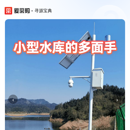
寻源宝典
‹
›