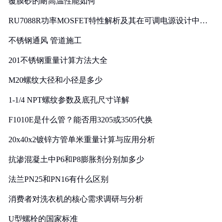
覆膜砂的耐高温性能如何
RU7088R功率MOSFET特性解析及其在可调电源设计中的
实践
不锈钢通风 管道施工
201不锈钢重量计算方法大全
M20螺纹大径和小径是多少
1-1/4 NPT螺纹参数及底孔尺寸详解
F1010E是什么管？能否用3205或3505代换
20x40x2镀锌方管单米重量计算与应用分析
抗渗混凝土中P6和P8膨胀剂分别加多少
法兰PN25和PN16有什么区别
消费者对洗衣机的核心需求调研与分析
U型螺栓的国家标准