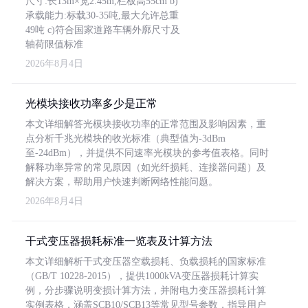
尺寸:长13m×宽2.45m,栏板高55cm b)
承载能力:标载30-35吨,最大允许总重
49吨 c)符合国家道路车辆外廓尺寸及
轴荷限值标准
2026年8月4日
光模块接收功率多少是正常
本文详细解答光模块接收功率的正常范围及影响因素，重
点分析千兆光模块的收光标准（典型值为-3dBm
至-24dBm），并提供不同速率光模块的参考值表格。同时
解释功率异常的常见原因（如光纤损耗、连接器问题）及
解决方案，帮助用户快速判断网络性能问题。
2026年8月4日
干式变压器损耗标准一览表及计算方法
本文详细解析干式变压器空载损耗、负载损耗的国家标准
（GB/T 10228-2015），提供1000kVA变压器损耗计算实
例，分步骤说明变损计算方法，并附电力变压器损耗计算
实例表格，涵盖SCB10/SCB13等常见型号参数，指导用户