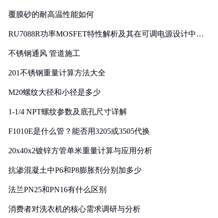
覆膜砂的耐高温性能如何
RU7088R功率MOSFET特性解析及其在可调电源设计中的
实践
不锈钢通风 管道施工
201不锈钢重量计算方法大全
M20螺纹大径和小径是多少
1-1/4 NPT螺纹参数及底孔尺寸详解
F1010E是什么管？能否用3205或3505代换
20x40x2镀锌方管单米重量计算与应用分析
抗渗混凝土中P6和P8膨胀剂分别加多少
法兰PN25和PN16有什么区别
消费者对洗衣机的核心需求调研与分析