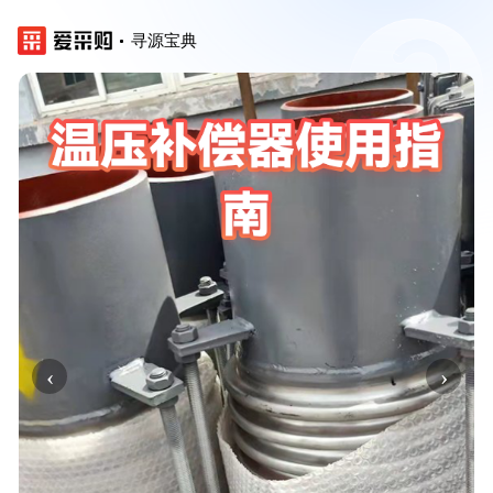
寻源宝典
‹
›