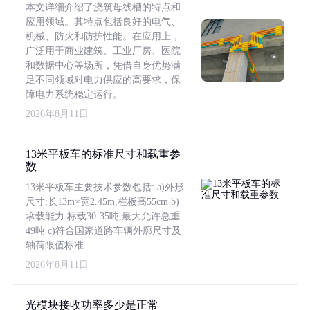
本文详细介绍了浇筑母线槽的特点和
应用领域。其特点包括良好的电气、
机械、防火和防护性能。在应用上，
广泛用于商业建筑、工业厂房、医院
和数据中心等场所，凭借自身优势满
足不同领域对电力供应的高要求，保
障电力系统稳定运行。
2026年8月11日
13米平板车的标准尺寸和载重参
数
13米平板车主要技术参数包括: a)外形
尺寸:长13m×宽2.45m,栏板高55cm b)
承载能力:标载30-35吨,最大允许总重
49吨 c)符合国家道路车辆外廓尺寸及
轴荷限值标准
2026年8月11日
光模块接收功率多少是正常