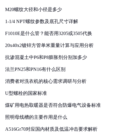
M20螺纹大径和小径是多少
1-1/4 NPT螺纹参数及底孔尺寸详解
F1010E是什么管？能否用3205或3505代换
20x40x2镀锌方管单米重量计算与应用分析
抗渗混凝土中P6和P8膨胀剂分别加多少
法兰PN25和PN16有什么区别
消费者对洗衣机的核心需求调研与分析
U型螺栓的国家标准
煤矿用电热取暖器是否符合防爆电气设备标准
照明母线槽的主要作用是什么
A516Gr70对应国内材质及低温冲击要求解析