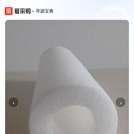
寻源宝典
‹
›