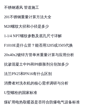
实践
不锈钢通风 管道施工
201不锈钢重量计算方法大全
M20螺纹大径和小径是多少
1-1/4 NPT螺纹参数及底孔尺寸详解
F1010E是什么管？能否用3205或3505代换
20x40x2镀锌方管单米重量计算与应用分析
抗渗混凝土中P6和P8膨胀剂分别加多少
法兰PN25和PN16有什么区别
消费者对洗衣机的核心需求调研与分析
U型螺栓的国家标准
煤矿用电热取暖器是否符合防爆电气设备标准