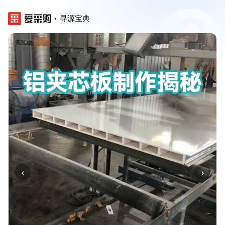
寻源宝典
‹
›