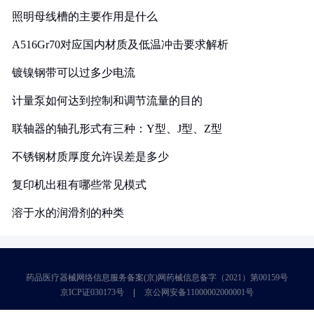
照明母线槽的主要作用是什么
A516Gr70对应国内材质及低温冲击要求解析
镀镍钢带可以过多少电流
计量泵如何达到控制和调节流量的目的
联轴器的轴孔形式有三种：Y型、J型、Z型
不锈钢材质厚度允许误差是多少
复印机出租有哪些常见模式
溶于水的润滑剂的种类
药品医疗器械网络信息服务备案(京)网药械信息备字（2021）第00159号
京ICP证030173号
京公网安备11000002000001号