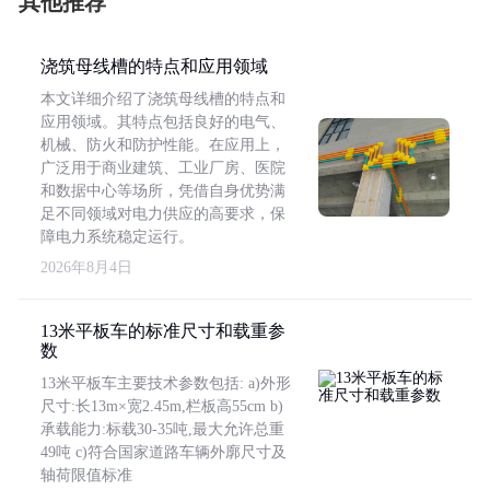
其他推荐
浇筑母线槽的特点和应用领域
本文详细介绍了浇筑母线槽的特点和
应用领域。其特点包括良好的电气、
机械、防火和防护性能。在应用上，
广泛用于商业建筑、工业厂房、医院
和数据中心等场所，凭借自身优势满
足不同领域对电力供应的高要求，保
障电力系统稳定运行。
2026年8月4日
13米平板车的标准尺寸和载重参
数
13米平板车主要技术参数包括: a)外形
尺寸:长13m×宽2.45m,栏板高55cm b)
承载能力:标载30-35吨,最大允许总重
49吨 c)符合国家道路车辆外廓尺寸及
轴荷限值标准