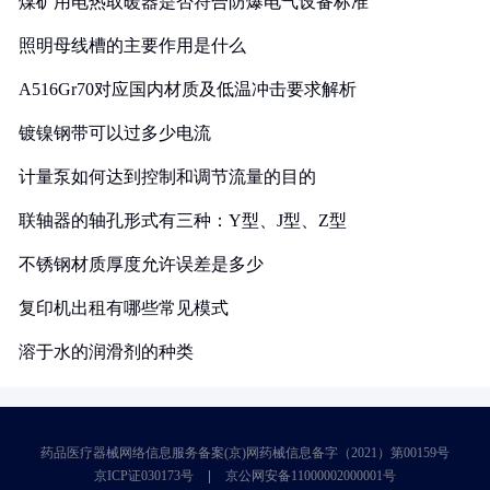
煤矿用电热取暖器是否符合防爆电气设备标准
照明母线槽的主要作用是什么
A516Gr70对应国内材质及低温冲击要求解析
镀镍钢带可以过多少电流
计量泵如何达到控制和调节流量的目的
联轴器的轴孔形式有三种：Y型、J型、Z型
不锈钢材质厚度允许误差是多少
复印机出租有哪些常见模式
溶于水的润滑剂的种类
药品医疗器械网络信息服务备案(京)网药械信息备字（2021）第00159号
京ICP证030173号
京公网安备11000002000001号