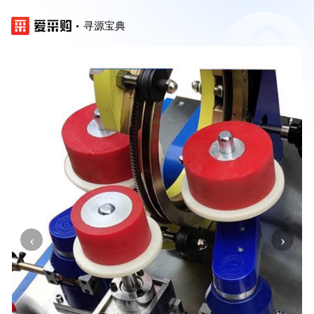
寻源宝典
‹
›