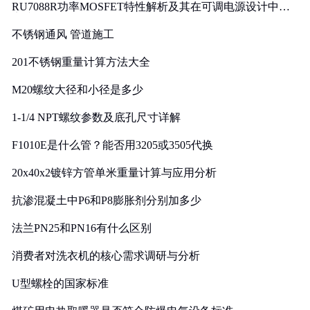
RU7088R功率MOSFET特性解析及其在可调电源设计中的
实践
不锈钢通风 管道施工
201不锈钢重量计算方法大全
M20螺纹大径和小径是多少
1-1/4 NPT螺纹参数及底孔尺寸详解
F1010E是什么管？能否用3205或3505代换
20x40x2镀锌方管单米重量计算与应用分析
抗渗混凝土中P6和P8膨胀剂分别加多少
法兰PN25和PN16有什么区别
消费者对洗衣机的核心需求调研与分析
U型螺栓的国家标准