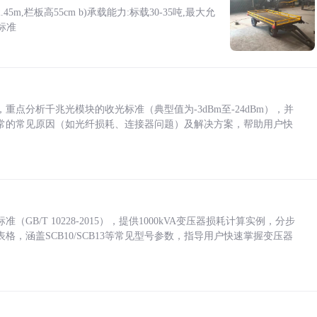
5m,栏板高55cm b)承载能力:标载30-35吨,最大允
标准
点分析千兆光模块的收光标准（典型值为-3dBm至-24dBm），并
常的常见原因（如光纤损耗、连接器问题）及解决方案，帮助用户快
/T 10228-2015），提供1000kVA变压器损耗计算实例，分步
，涵盖SCB10/SCB13等常见型号参数，指导用户快速掌握变压器