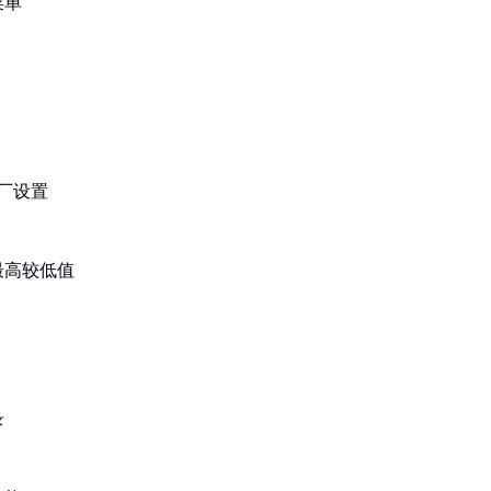
菜单
厂设置
最高较低值
录