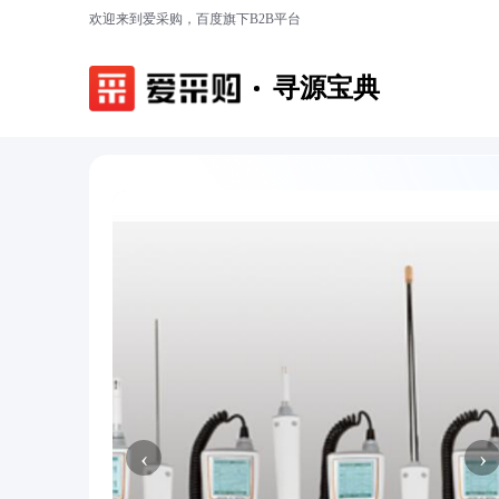
欢迎来到爱采购，百度旗下B2B平台
寻源宝典
‹
›