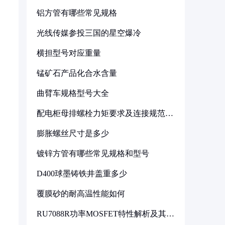
铝方管有哪些常见规格
光线传媒参投三国的星空爆冷
横担型号对应重量
锰矿石产品化合水含量
曲臂车规格型号大全
配电柜母排螺栓力矩要求及连接规范详
解
膨胀螺丝尺寸是多少
镀锌方管有哪些常见规格和型号
D400球墨铸铁井盖重多少
覆膜砂的耐高温性能如何
RU7088R功率MOSFET特性解析及其在
可调电源设计中的实践