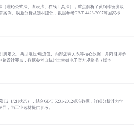
法（理论公式法、查表法、在线工具法），重点解析了黄铜棒密度取
计算案例、误差分析及选材建议，数据参考GB/T 4423-2007等国家标
括各引脚定义、典型电压/电流值、内部逻辑关系等核心数据，并附引脚参
电路设计要点，数据参考自杭州士兰微电子官方规格书（版本
_1/2H状态），结合GB/T 5231-2012标准数据，详细分析其力学
差异，为工业选材提供参考。