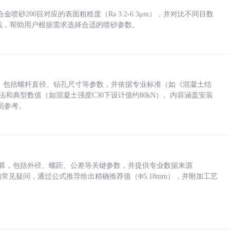
砂200目对应的表面粗糙度（Ra 3.2-6.3μm），并对比不同目数
业实践，帮助用户根据需求选择合适的喷砂参数。
力，包括螺杆直径、钻孔尺寸等参数，并依据专业标准（如《混凝土结
方法和典型数值（如混凝土强度C30下设计值约80kN）。内容涵盖安装
员参考。
底孔计算，包括外径、螺距、公差等关键参数，并提供专业数据来源
孔尺寸的常见疑问，通过公式推导给出精确推荐值（Φ5.18mm），并附加工艺