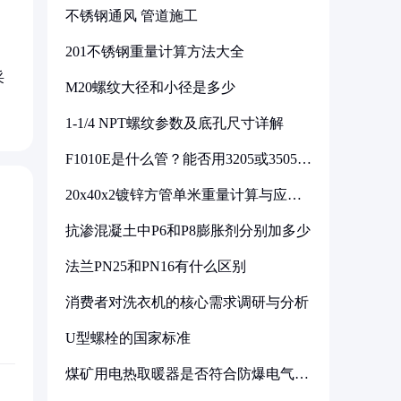
不锈钢通风 管道施工
201不锈钢重量计算方法大全
采
M20螺纹大径和小径是多少
1-1/4 NPT螺纹参数及底孔尺寸详解
F1010E是什么管？能否用3205或3505代
换
20x40x2镀锌方管单米重量计算与应用
分析
抗渗混凝土中P6和P8膨胀剂分别加多少
法兰PN25和PN16有什么区别
消费者对洗衣机的核心需求调研与分析
U型螺栓的国家标准
煤矿用电热取暖器是否符合防爆电气设
备标准