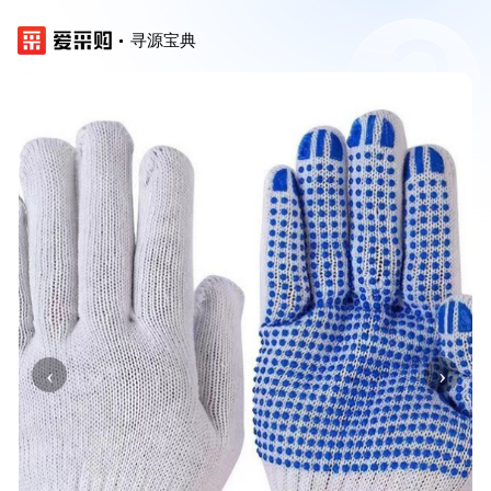
寻源宝典
‹
›