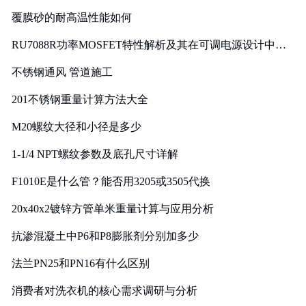
覆膜砂的耐高温性能如何
RU7088R功率MOSFET特性解析及其在可调电源设计中的
实践
不锈钢通风 管道施工
201不锈钢重量计算方法大全
M20螺纹大径和小径是多少
1-1/4 NPT螺纹参数及底孔尺寸详解
F1010E是什么管？能否用3205或3505代换
20x40x2镀锌方管单米重量计算与应用分析
抗渗混凝土中P6和P8膨胀剂分别加多少
法兰PN25和PN16有什么区别
消费者对洗衣机的核心需求调研与分析