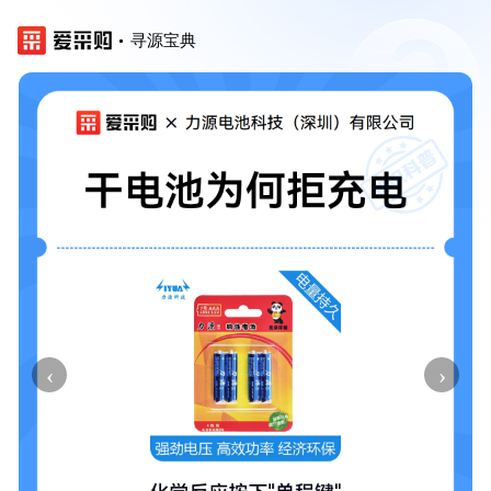
寻源宝典
‹
›