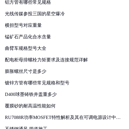
铝方管有哪些常见规格
光线传媒参投三国的星空爆冷
横担型号对应重量
锰矿石产品化合水含量
曲臂车规格型号大全
配电柜母排螺栓力矩要求及连接规范详解
膨胀螺丝尺寸是多少
镀锌方管有哪些常见规格和型号
D400球墨铸铁井盖重多少
覆膜砂的耐高温性能如何
RU7088R功率MOSFET特性解析及其在可调电源设计中的
实践
不锈钢通风 管道施工