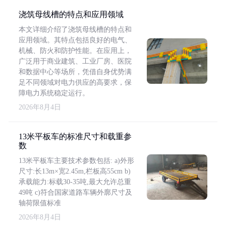
浇筑母线槽的特点和应用领域
本文详细介绍了浇筑母线槽的特点和
应用领域。其特点包括良好的电气、
机械、防火和防护性能。在应用上，
广泛用于商业建筑、工业厂房、医院
和数据中心等场所，凭借自身优势满
足不同领域对电力供应的高要求，保
障电力系统稳定运行。
2026年8月4日
13米平板车的标准尺寸和载重参
数
13米平板车主要技术参数包括: a)外形
尺寸:长13m×宽2.45m,栏板高55cm b)
承载能力:标载30-35吨,最大允许总重
49吨 c)符合国家道路车辆外廓尺寸及
轴荷限值标准
2026年8月4日