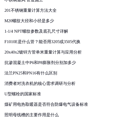
201不锈钢重量计算方法大全
M20螺纹大径和小径是多少
1-1/4 NPT螺纹参数及底孔尺寸详解
F1010E是什么管？能否用3205或3505代换
20x40x2镀锌方管单米重量计算与应用分析
抗渗混凝土中P6和P8膨胀剂分别加多少
法兰PN25和PN16有什么区别
消费者对洗衣机的核心需求调研与分析
U型螺栓的国家标准
煤矿用电热取暖器是否符合防爆电气设备标准
照明母线槽的主要作用是什么