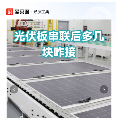
寻源宝典
‹
›