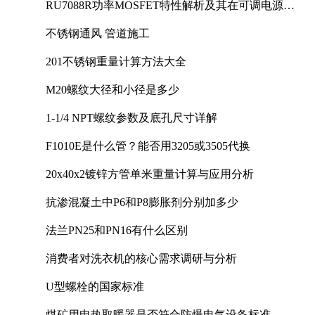
RU7088R功率MOSFET特性解析及其在可调电源设
计中的实践
不锈钢通风 管道施工
201不锈钢重量计算方法大全
M20螺纹大径和小径是多少
1-1/4 NPT螺纹参数及底孔尺寸详解
F1010E是什么管？能否用3205或3505代换
20x40x2镀锌方管单米重量计算与应用分析
抗渗混凝土中P6和P8膨胀剂分别加多少
法兰PN25和PN16有什么区别
消费者对洗衣机的核心需求调研与分析
U型螺栓的国家标准
煤矿用电热取暖器是否符合防爆电气设备标准