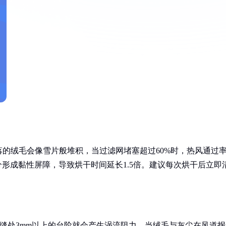
的绒毛会像雪片般堆积，当过滤网堵塞超过60%时，热风通过
水分形成黏性屏障，导致烘干时间延长1.5倍。建议每次烘干后立即
缝处3mm以上的台阶就会产生涡流阻力。当绒毛与灰尘在风道拐