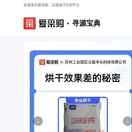
欢迎来到爱采购，百度旗下B2B平台
寻源宝典
‹
›