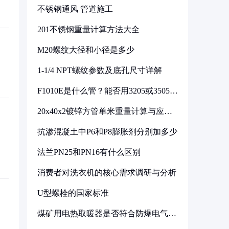
不锈钢通风 管道施工
201不锈钢重量计算方法大全
M20螺纹大径和小径是多少
1-1/4 NPT螺纹参数及底孔尺寸详解
F1010E是什么管？能否用3205或3505代
换
20x40x2镀锌方管单米重量计算与应用
分析
抗渗混凝土中P6和P8膨胀剂分别加多少
法兰PN25和PN16有什么区别
消费者对洗衣机的核心需求调研与分析
U型螺栓的国家标准
煤矿用电热取暖器是否符合防爆电气设
备标准