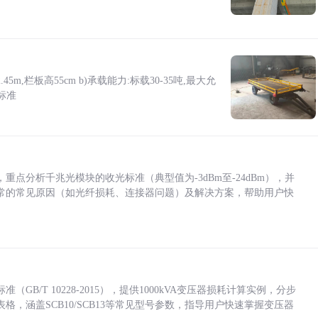
5m,栏板高55cm b)承载能力:标载30-35吨,最大允
标准
点分析千兆光模块的收光标准（典型值为-3dBm至-24dBm），并
常的常见原因（如光纤损耗、连接器问题）及解决方案，帮助用户快
/T 10228-2015），提供1000kVA变压器损耗计算实例，分步
，涵盖SCB10/SCB13等常见型号参数，指导用户快速掌握变压器