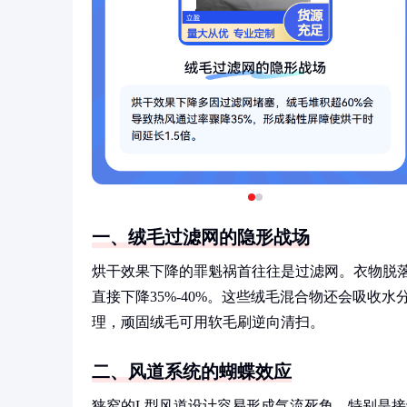
一、绒毛过滤网的隐形战场
烘干效果下降的罪魁祸首往往是过滤网。衣物脱落
直接下降35%-40%。这些绒毛混合物还会吸收
理，顽固绒毛可用软毛刷逆向清扫。
二、风道系统的蝴蝶效应
狭窄的L型风道设计容易形成气流死角，特别是接