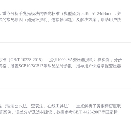
点分析千兆光模块的收光标准（典型值为-3dBm至-24dBm），并
常的常见原因（如光纤损耗、连接器问题）及解决方案，帮助用户快
/T 10228-2015），提供1000kVA变压器损耗计算实例，分步
，涵盖SCB10/SCB13等常见型号参数，指导用户快速掌握变压器
法（理论公式法、查表法、在线工具法），重点解析了黄铜棒密度取
计算案例、误差分析及选材建议，数据参考GB/T 4423-2007等国家标