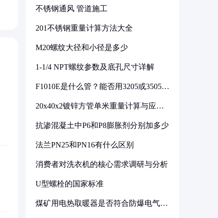
不锈钢通风 管道施工
201不锈钢重量计算方法大全
M20螺纹大径和小径是多少
1-1/4 NPT螺纹参数及底孔尺寸详解
F1010E是什么管？能否用3205或3505代
换
20x40x2镀锌方管单米重量计算与应用
分析
抗渗混凝土中P6和P8膨胀剂分别加多少
法兰PN25和PN16有什么区别
消费者对洗衣机的核心需求调研与分析
U型螺栓的国家标准
煤矿用电热取暖器是否符合防爆电气设
备标准