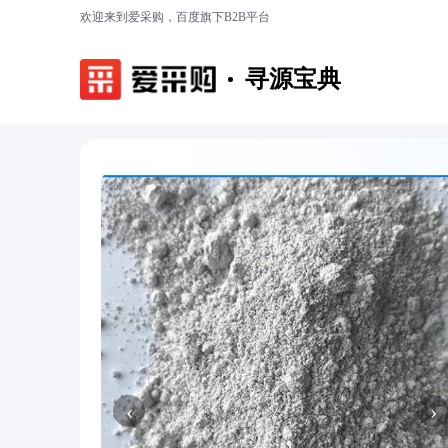
欢迎来到爱采购，百度旗下B2B平台
寻源宝典
‹
›