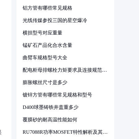
铝方管有哪些常见规格
光线传媒参投三国的星空爆冷
横担型号对应重量
锰矿石产品化合水含量
曲臂车规格型号大全
配电柜母排螺栓力矩要求及连接规范详
解
膨胀螺丝尺寸是多少
镀锌方管有哪些常见规格和型号
D400球墨铸铁井盖重多少
覆膜砂的耐高温性能如何
RU7088R功率MOSFET特性解析及其在
采
可调电源设计中的实践