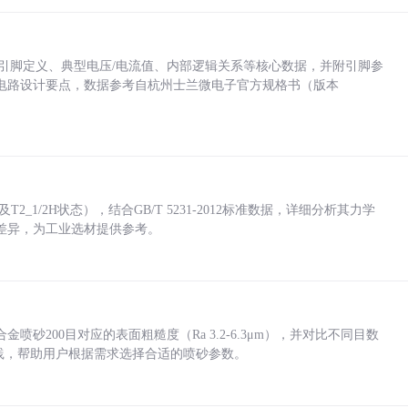
括各引脚定义、典型电压/电流值、内部逻辑关系等核心数据，并附引脚参
电路设计要点，数据参考自杭州士兰微电子官方规格书（版本
_1/2H状态），结合GB/T 5231-2012标准数据，详细分析其力学
差异，为工业选材提供参考。
砂200目对应的表面粗糙度（Ra 3.2-6.3μm），并对比不同目数
业实践，帮助用户根据需求选择合适的喷砂参数。