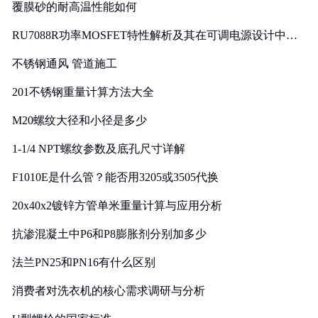
覆膜砂的耐高温性能如何
RU7088R功率MOSFET特性解析及其在可调电源设计中的
实践
不锈钢通风 管道施工
201不锈钢重量计算方法大全
M20螺纹大径和小径是多少
1-1/4 NPT螺纹参数及底孔尺寸详解
F1010E是什么管？能否用3205或3505代换
20x40x2镀锌方管单米重量计算与应用分析
抗渗混凝土中P6和P8膨胀剂分别加多少
法兰PN25和PN16有什么区别
消费者对洗衣机的核心需求调研与分析