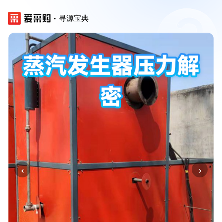
寻源宝典
‹
›