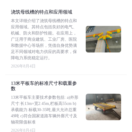
浇筑母线槽的特点和应用领域
本文详细介绍了浇筑母线槽的特点和
应用领域。其特点包括良好的电气、
机械、防火和防护性能。在应用上，
广泛用于商业建筑、工业厂房、医院
和数据中心等场所，凭借自身优势满
足不同领域对电力供应的高要求，保
障电力系统稳定运行。
2026年8月4日
13米平板车的标准尺寸和载重参
数
13米平板车主要技术参数包括: a)外形
尺寸:长13m×宽2.45m,栏板高55cm b)
承载能力:标载30-35吨,最大允许总重
49吨 c)符合国家道路车辆外廓尺寸及
轴荷限值标准
2026年8月4日