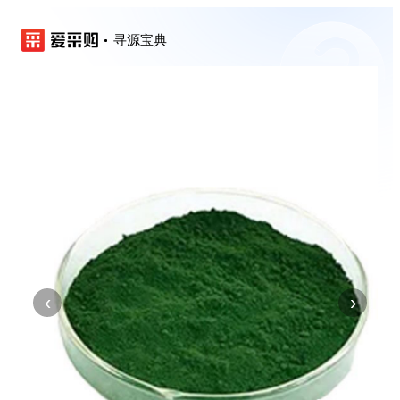
寻源宝典
‹
›