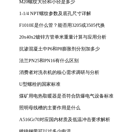
M20螺纹大径和小径是多少
1-1/4 NPT螺纹参数及底孔尺寸详解
F1010E是什么管？能否用3205或3505代换
20x40x2镀锌方管单米重量计算与应用分析
抗渗混凝土中P6和P8膨胀剂分别加多少
法兰PN25和PN16有什么区别
消费者对洗衣机的核心需求调研与分析
U型螺栓的国家标准
煤矿用电热取暖器是否符合防爆电气设备标准
照明母线槽的主要作用是什么
A516Gr70对应国内材质及低温冲击要求解析
镀镍钢带可以过多少电流