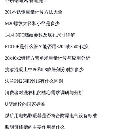
不锈钢通风 管道施工
201不锈钢重量计算方法大全
M20螺纹大径和小径是多少
1-1/4 NPT螺纹参数及底孔尺寸详解
F1010E是什么管？能否用3205或3505代换
20x40x2镀锌方管单米重量计算与应用分析
抗渗混凝土中P6和P8膨胀剂分别加多少
法兰PN25和PN16有什么区别
消费者对洗衣机的核心需求调研与分析
U型螺栓的国家标准
煤矿用电热取暖器是否符合防爆电气设备标准
照明母线槽的主要作用是什么