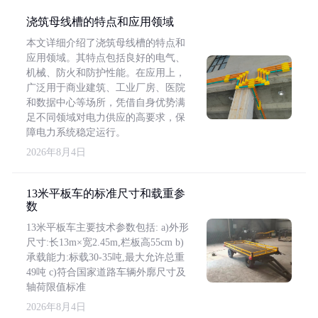
浇筑母线槽的特点和应用领域
本文详细介绍了浇筑母线槽的特点和
应用领域。其特点包括良好的电气、
机械、防火和防护性能。在应用上，
广泛用于商业建筑、工业厂房、医院
和数据中心等场所，凭借自身优势满
足不同领域对电力供应的高要求，保
障电力系统稳定运行。
2026年8月4日
13米平板车的标准尺寸和载重参
数
13米平板车主要技术参数包括: a)外形
尺寸:长13m×宽2.45m,栏板高55cm b)
承载能力:标载30-35吨,最大允许总重
49吨 c)符合国家道路车辆外廓尺寸及
轴荷限值标准
2026年8月4日