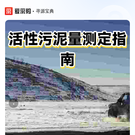
寻源宝典
‹
›