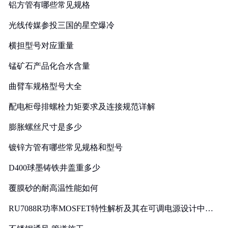
铝方管有哪些常见规格
光线传媒参投三国的星空爆冷
横担型号对应重量
锰矿石产品化合水含量
曲臂车规格型号大全
配电柜母排螺栓力矩要求及连接规范详解
膨胀螺丝尺寸是多少
镀锌方管有哪些常见规格和型号
D400球墨铸铁井盖重多少
覆膜砂的耐高温性能如何
RU7088R功率MOSFET特性解析及其在可调电源设计中的
实践