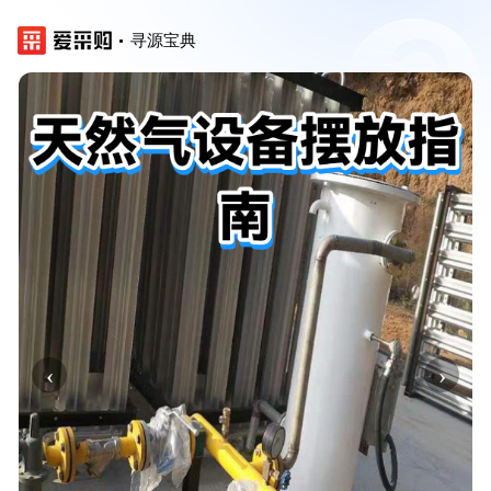
寻源宝典
‹
›