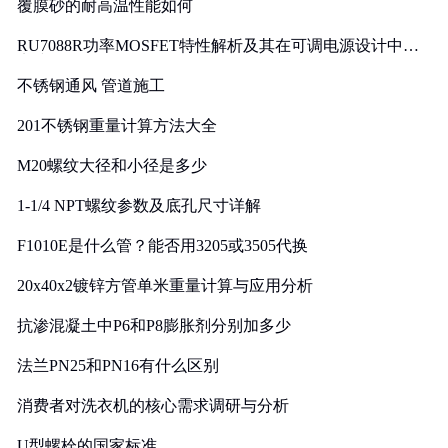
覆膜砂的耐高温性能如何
RU7088R功率MOSFET特性解析及其在可调电源设计中的
实践
不锈钢通风 管道施工
201不锈钢重量计算方法大全
M20螺纹大径和小径是多少
1-1/4 NPT螺纹参数及底孔尺寸详解
F1010E是什么管？能否用3205或3505代换
20x40x2镀锌方管单米重量计算与应用分析
抗渗混凝土中P6和P8膨胀剂分别加多少
法兰PN25和PN16有什么区别
消费者对洗衣机的核心需求调研与分析
U型螺栓的国家标准